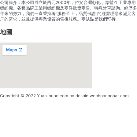
公司簡介：本公司成立於西元2000年，位於台灣彰化，專營YL工業專用
縫紉機、各種品牌工業用縫紉機及零件批發零售、特殊針車諮詢。經歷多
年來的努力，我們一直秉持著”服務至上，品質保證”的經營理念來滿足客
戶的需求，並且提供專業優質的售後服務。零缺點是我們堅持
地圖
Copyright © 2022 Yuan-hung.com by desgin webhoangphat.com
x
x
登录