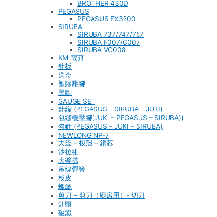
BROTHER 430D
PEGASUS
PEGASUS EX3200
SIRUBA
SIRUBA 737/747/757
SIRUBA F007/C007
SIRUBA VC008
KM 電剪
針板
送金
塑膠壓腳
壓腳
GAUGE SET
針鎦 (PEGASUS – SIRUBA – JUKI)
包縫機壓腳(JUKI – PEGASUS – SIRUBA))
勾針 (PEGASUS – JUKI – SIRUBA)
NEWLONG NP-7
大釜 – 梭殼 – 鎖芯
沙拉組
大釜擋
吊線彈簧
梭皮
螺絲
剪刀 – 剪刀（廚房用）- 切刀
針頭
磁鐵