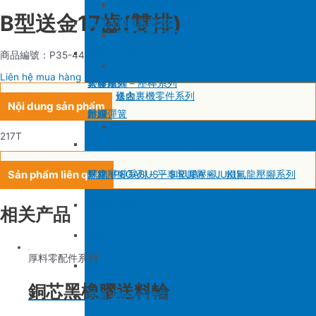
SIRUBA F007/C007
削皮機零件系列
鐵佛龍
修內裡機塑膠齒輪組
羅拉輪錢組系列
B型送金17齒(雙排)
大釜 – 梭殼 – 鎖芯
自動加油中底縫合機
針板
大釜 – 梭殼 – 鎖芯
SIRUBA VC008
片薄機零件系列
修內裡機小靠邊(有中勾)
羅拉針板系列
沙拉組
羅拉車零件系列
送金
沙拉組系列
商品編號：P35-44
修內裡機齒軸
羅拉車小靠邊壓腳
Liên hệ mua hàng
大釜擋
塑膠壓腳
針棒系列 – 壓棒系列
修內裏機零件系列
送金
Nội dung sản phẩm
吊線彈簧
壓腳
針頭
羅拉車零件系列
217T
梭皮
GAUGE SET
剪刀 – 剪刀（廚房用）- 切刀
Sản phẩm liên quan
螺絲
針鎦 (PEGASUS – SIRUBA – JUKI)
平車壓腳系列 – 平車塑膠壓腳、鐵氟龍壓腳系列
剪刀 – 剪刀（廚房用）- 切刀
包縫機壓腳(JUKI – PEGASUS – SIRUBA))
送金
相关产品
針頭
勾針 (PEGASUS – JUKI – SIRUBA)
針板
厚料零配件系列
磁鐵
NEWLONG NP-7
模板機針位組(針板，塑膠壓腳輪，送金)
銅芯黑橡膠送料輪
刀
大釜 – 梭殼 – 鎖芯
自動加油中底縫合機