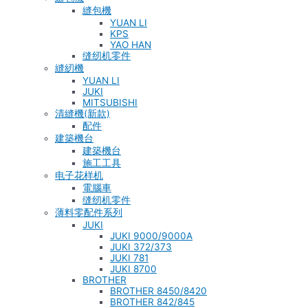
縫包機
YUAN LI
KPS
YAO HAN
缝纫机零件
縫紉機
YUAN LI
JUKI
MITSUBISHI
清縫機(新款)
配件
建築機台
建築機台
施工工具
电子花样机
電腦車
缝纫机零件
薄料零配件系列
JUKI
JUKI 9000/9000A
JUKI 372/373
JUKI 781
JUKI 8700
BROTHER
BROTHER 8450/8420
BROTHER 842/845