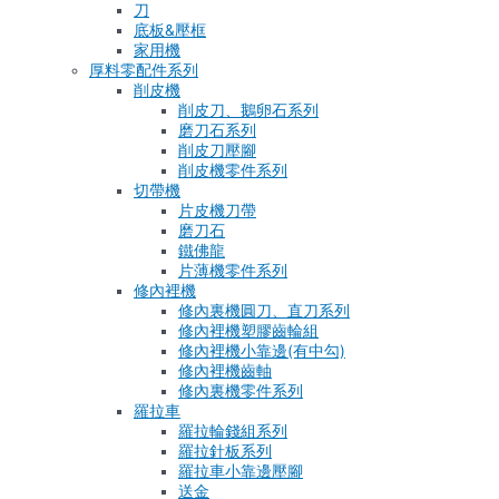
刀
底板&壓框
家用機
厚料零配件系列
削皮機
削皮刀、鵝卵石系列
磨刀石系列
削皮刀壓腳
削皮機零件系列
切帶機
片皮機刀帶
磨刀石
鐵佛龍
片薄機零件系列
修內裡機
修內裏機圓刀、直刀系列
修內裡機塑膠齒輪組
修內裡機小靠邊(有中勾)
修內裡機齒軸
修內裏機零件系列
羅拉車
羅拉輪錢組系列
羅拉針板系列
羅拉車小靠邊壓腳
送金