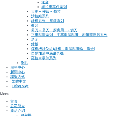
送金
羅拉車零件系列
大釜 – 梭殼 – 鎖芯
沙拉組系列
針棒系列 – 壓棒系列
針頭
剪刀 – 剪刀（廚房用）- 切刀
平車壓腳系列 – 平車塑膠壓腳、鐵氟龍壓腳系列
送金
針板
模板機針位組(針板，塑膠壓腳輪，送金)
自動加油中底縫合機
羅拉車零件系列
喇叭
服務中心
新聞中心
聯繫方式
Tiếng Việt
Menu
首頁
公司簡介
產品介紹
縫包機