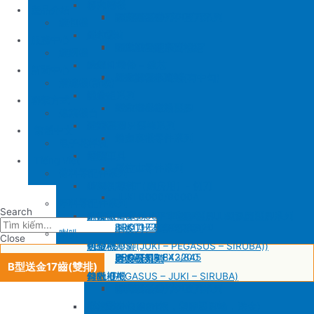
SIRUBA
修內裡機
產品介紹
JUKI 8700
BROTHER 430D
SIRUBA 737/747/757
削皮刀壓腳
磨刀石
修內裏機圓刀、直刀系列
縫包機
KM 電剪
羅拉車
縫包機
服務中心
SIRUBA F007/C007
削皮機零件系列
鐵佛龍
修內裡機塑膠齒輪組
羅拉輪錢組系列
YUAN LI
縫紉機
針板
大釜 – 梭殼 – 鎖芯
缝纫机零件
YUAN LI
新聞中心
SIRUBA VC008
片薄機零件系列
修內裡機小靠邊(有中勾)
羅拉針板系列
KPS
清縫機(新款)
送金
沙拉組系列
JUKI
配件
聯繫方式
修內裡機齒軸
羅拉車小靠邊壓腳
YAO HAN
建築機台
塑膠壓腳
針棒系列 – 壓棒系列
MITSUBISHI
建築機台
修內裏機零件系列
送金
电子花样机
壓腳
針頭
施工工具
電腦車
Tiếng Việt
羅拉車零件系列
薄料零配件系列
GAUGE SET
剪刀 – 剪刀（廚房用）- 切刀
缝纫机零件
JUKI
JUKI 9000/9000A
厚料零配件系列
Search
針鎦 (PEGASUS – SIRUBA – JUKI)
平車壓腳系列 – 平車塑膠壓腳、鐵氟龍壓腳系列
BROTHER
削皮機
JUKI 372/373
BROTHER 8450/8420
削皮刀、鵝卵石系列
喇叭
Close
包縫機壓腳(JUKI – PEGASUS – SIRUBA))
送金
PEGASUS
切帶機
JUKI 781
BROTHER 842/845
PEGASUS EX3200
磨刀石系列
片皮機刀帶
B型送金17齒(雙排)
勾針 (PEGASUS – JUKI – SIRUBA)
針板
SIRUBA
修內裡機
JUKI 8700
BROTHER 430D
SIRUBA 737/747/757
削皮刀壓腳
磨刀石
修內裏機圓刀、直刀系列
NEWLONG NP-7
模板機針位組(針板，塑膠壓腳輪，送金)
KM 電剪
羅拉車