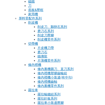
磁鐵
刀
底板&壓框
家用機
厚料零配件系列
削皮機
削皮刀、鵝卵石系列
磨刀石系列
削皮刀壓腳
削皮機零件系列
切帶機
片皮機刀帶
磨刀石
鐵佛龍
片薄機零件系列
修內裡機
修內裏機圓刀、直刀系列
修內裡機塑膠齒輪組
修內裡機小靠邊(有中勾)
修內裡機齒軸
修內裏機零件系列
羅拉車
羅拉輪錢組系列
羅拉針板系列
羅拉車小靠邊壓腳