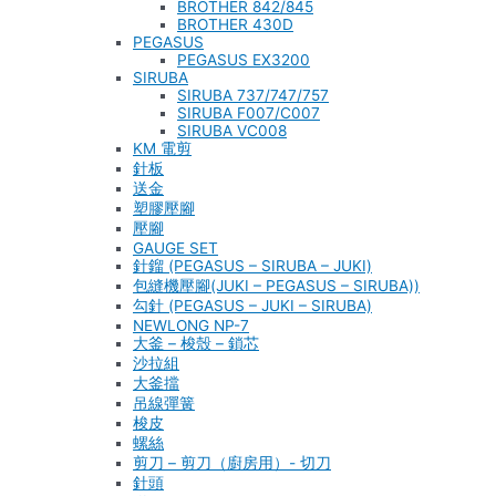
BROTHER 842/845
BROTHER 430D
PEGASUS
PEGASUS EX3200
SIRUBA
SIRUBA 737/747/757
SIRUBA F007/C007
SIRUBA VC008
KM 電剪
針板
送金
塑膠壓腳
壓腳
GAUGE SET
針鎦 (PEGASUS – SIRUBA – JUKI)
包縫機壓腳(JUKI – PEGASUS – SIRUBA))
勾針 (PEGASUS – JUKI – SIRUBA)
NEWLONG NP-7
大釜 – 梭殼 – 鎖芯
沙拉組
大釜擋
吊線彈簧
梭皮
螺絲
剪刀 – 剪刀（廚房用）- 切刀
針頭