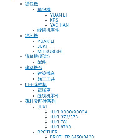
縫包機
縫包機
YUAN LI
KPS
YAO HAN
缝纫机零件
縫紉機
YUAN LI
JUKI
MITSUBISHI
清縫機(新款)
配件
建築機台
建築機台
施工工具
电子花样机
電腦車
缝纫机零件
薄料零配件系列
JUKI
JUKI 9000/9000A
JUKI 372/373
JUKI 781
JUKI 8700
BROTHER
BROTHER 8450/8420