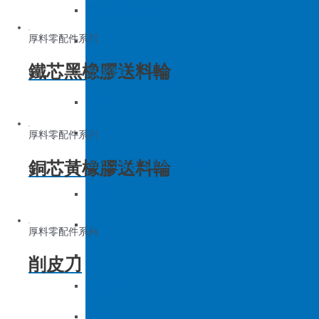
底板&壓框
沙拉組
羅拉車零件系列
厚料零配件系列
家用機
大釜擋
鐵芯黑橡膠送料輪
吊線彈簧
梭皮
螺絲
厚料零配件系列
銅芯黃橡膠送料輪
剪刀 – 剪刀（廚房用）- 切刀
針頭
磁鐵
厚料零配件系列
刀
削皮刀
底板&壓框
家用機