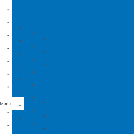
公司簡介
產品介紹
縫包機
縫包機
服務中心
YUAN LI
縫紉機
缝纫机零件
YUAN LI
新聞中心
KPS
清縫機(新款)
JUKI
配件
聯繫方式
YAO HAN
建築機台
MITSUBISHI
建築機台
电子花样机
施工工具
電腦車
Tiếng Việt
薄料零配件系列
缝纫机零件
JUKI
JUKI 9000/9000A
Menu
厚料零配件系列
BROTHER
削皮機
首頁
JUKI 372/373
BROTHER 8450/8420
削皮刀、鵝卵石系列
喇叭
PEGASUS
切帶機
公司簡介
JUKI 781
BROTHER 842/845
PEGASUS EX3200
磨刀石系列
片皮機刀帶