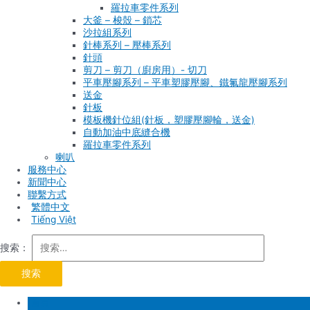
羅拉車零件系列
大釜 – 梭殼 – 鎖芯
沙拉組系列
針棒系列 – 壓棒系列
針頭
剪刀 – 剪刀（廚房用）- 切刀
平車壓腳系列 – 平車塑膠壓腳、鐵氟龍壓腳系列
送金
針板
模板機針位組(針板，塑膠壓腳輪，送金)
自動加油中底縫合機
羅拉車零件系列
喇叭
服務中心
新聞中心
聯繫方式
Tiếng Việt
搜索：
首頁