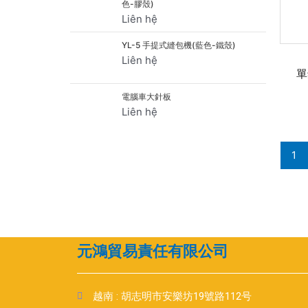
色-膠殼)
Liên hệ
YL-5 手提式縫包機(藍色-鐵殼)
Liên hệ
單
電腦車大針板
Liên hệ
1
元鴻貿易責任有限公司
越南 : 胡志明市安樂坊19號路112号