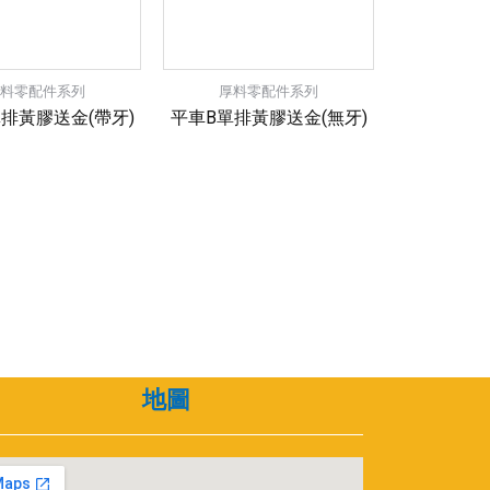
厚料零配件系列
厚料零配件系列
排黃膠送金(帶牙)
平車B單排黃膠送金(無牙)
地圖