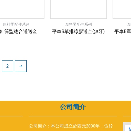
厚料零配件系列
厚料零配件系列
針筒型總合送送金
平車B單排綠膠送金(無牙)
平車B單
2
→
公司簡介
公司簡介：本公司成立於西元2000年，位於