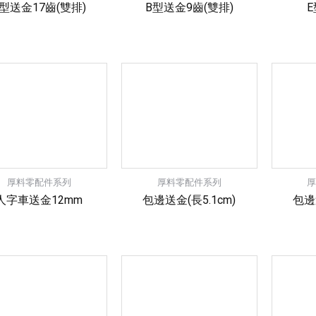
B型送金17齒(雙排)
B型送金9齒(雙排)
厚料零配件系列
厚料零配件系列
人字車送金12mm
包邊送金(長5.1cm)
包邊送