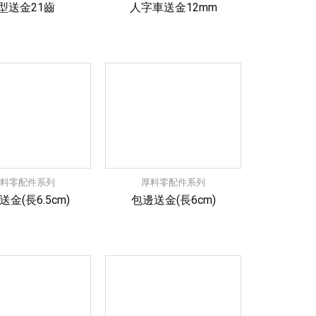
E型送金21齒
人字車送金12mm
厚料零配件系列
厚料零配件系列
金(長6.5cm)
包邊送金(長6cm)