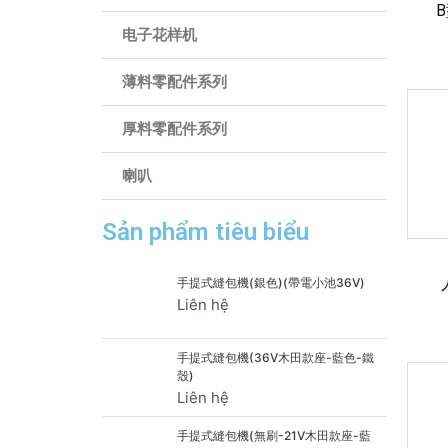
电子花样机
薄料零配件系列
厚料零配件系列
喇叭
Sản phẩm tiêu biểu
手提式縫包機(銀色)(帶電小池36V)
Liên hệ
手提式縫包機(36V木田款座-藍色-鐵
殼)
Liên hệ
手提式縫包機(無刷-21V木田款座-藍