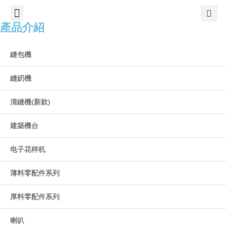
TIẾNG VIỆT
公司簡介
產品介紹
服務中心
新聞中心
聯繫方式
產品介紹
縫包機
縫紉機
清縫機(新款)
建築機台
电子花样机
薄料零配件系列
厚料零配件系列
喇叭