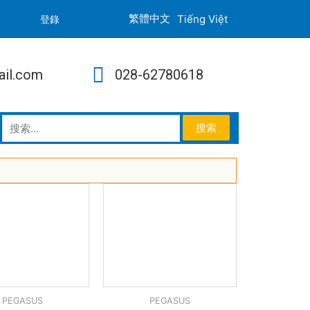
Tiếng Việt
登錄
ail.com
028-62780618
PEGASUS
PEGASUS