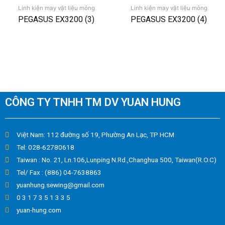
Linh kiện may vật liệu mỏng
Linh kiện may vật liệu mỏng
PEGASUS EX3200 (3)
PEGASUS EX3200 (4)
CÔNG TY TNHH TM DV YUAN HUNG
Việt Nam: 112 đường số 19, Phường An Lạc, TP HCM
Tel: 028-62780618
Taiwan : No. 21, Ln.106,Lunping N.Rd.,Changhua 500, Taiwan(R.O.C)
Tel/ Fax : (886) 04-7638863
yuanhung.sewing@gmail.com
0 3 1 7 3 5 1 3 3 5
yuan-hung.com