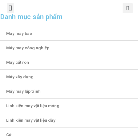
TRANG CHỦ
GIỚI THIỆU
SẢN PHẨM
CHÍNH SÁCH
TIN TỨC
LIÊN HỆ
Danh mục sản phẩm
Máy may bao
Máy may công nghiệp
Máy cắt ron
Máy xây dựng
Máy may lập trình
Linh kiện may vật liệu mỏng
Linh kiện may vật liệu dày
Cử