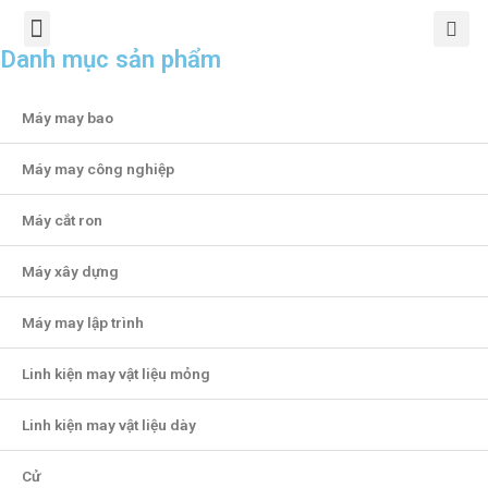
TRANG CHỦ
GIỚI THIỆU
SẢN PHẨM
CHÍNH SÁCH
TIN TỨC
LIÊN HỆ
Danh mục sản phẩm
Máy may bao
Máy may công nghiệp
Máy cắt ron
Máy xây dựng
Máy may lập trình
Linh kiện may vật liệu mỏng
Linh kiện may vật liệu dày
Cử