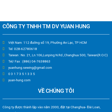
CÔNG TY TNHH TM DV YUAN HUNG
Việt Nam: 112 đường số 19, Phường An Lạc, TP HCM
Tel: 028-62780618
Taiwan : No. 21, Ln.106,Lunping N.Rd.,Changhua 500, Taiwan(R.O.C)
Tel/ Fax : (886) 04-7638863
yuanhung.sewing@gmail.com
0 3 1 7 3 5 1 3 3 5
yuan-hung.com
VỀ CHÚNG TÔI
Công ty được thành lập vào năm 2000, đặt tại Changhua- Đài Loan,