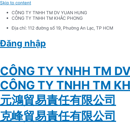
Skip to content
CÔNG TY TNHH TM DV YUAN HUNG
CÔNG TY TNHH TM KHẮC PHONG
Địa chỉ: 112 đường số 19, Phường An Lạc, TP HCM
Đăng nhập
Tiếng Việt
CÔNG TY YNHH TM D
CÔNG TY TNHH TM K
元鴻貿易責任有限公司
克峰貿易責任有限公司