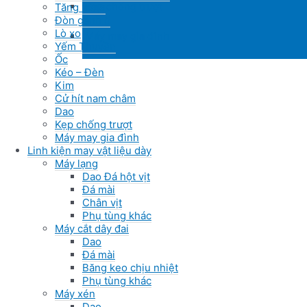
Kẹp chống trượt
Tăng xông
Đòn gánh ổ
Lò xo
Máy may gia đình
Yếm Thuyền
Ốc
Kéo – Đèn
Kim
Cử hít nam châm
Dao
Kẹp chống trượt
Máy may gia đình
Linh kiện may vật liệu dày
Máy lạng
Dao Đá hột vịt
Đá mài
Chân vịt
Phụ tùng khác
Máy cắt dây đai
Dao
Đá mài
Băng keo chịu nhiệt
Phụ tùng khác
Máy xén
Dao