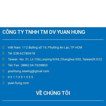
CÔNG TY TNHH TM DV YUAN HUNG
Việt Nam: 112 đường số 19, Phường An Lạc, TP HCM
Tel: 028-62780618
Taiwan : No. 21, Ln.106,Lunping N.Rd.,Changhua 500, Taiwan(R.O.C)
Tel/ Fax : (886) 04-7638863
yuanhung.sewing@gmail.com
0 3 1 7 3 5 1 3 3 5
yuan-hung.com
VỀ CHÚNG TÔI