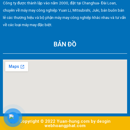
Công ty được thành lập vào năm 2000, đặt tại Changhua- Đài Loan,
chuyên về máy may công nghiệp Yuan Li, Mitsubishi, Juki, bán buôn bán
lẻ các thương hiệu và bộ phận máy may công nghiệp khác nhau và tư vấn
về các loại máy may đặc biệt.
BẢN ĐỒ
Copyright © 2022 Yuan-hung.com by desgin
webhoangphat.com