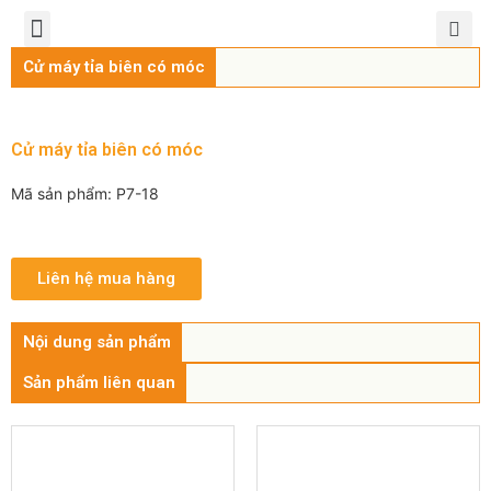
TRANG CHỦ
GIỚI THIỆU
SẢN PHẨM
CHÍNH SÁCH
TIN TỨC
LIÊN HỆ
Cử máy tỉa biên có móc
Cử máy tỉa biên có móc
Mã sản phẩm: P7-18
Liên hệ mua hàng
Nội dung sản phẩm
Sản phẩm liên quan