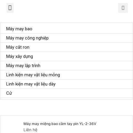
TRANG CHỦ
GIỚI THIỆU
SẢN PHẨM
CHÍNH SÁCH
TIN TỨC
LIÊN HỆ
Danh mục sản phẩm
Máy may bao
Máy may công nghiệp
Máy cắt ron
Máy xây dựng
Máy may lập trình
Linh kiện may vật liệu mỏng
Linh kiện may vật liệu dày
Cử
Sản phẩm tiêu biểu
Máy may miệng bao cầm tay pin YL-2-36V
Liên hệ