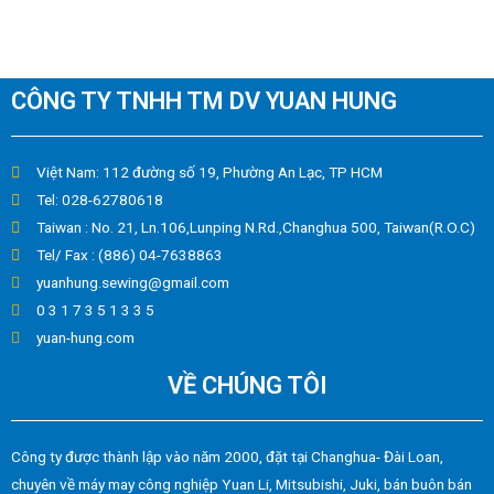
CÔNG TY TNHH TM DV YUAN HUNG
Việt Nam: 112 đường số 19, Phường An Lạc, TP HCM
Tel: 028-62780618
Taiwan : No. 21, Ln.106,Lunping N.Rd.,Changhua 500, Taiwan(R.O.C)
Tel/ Fax : (886) 04-7638863
yuanhung.sewing@gmail.com
0 3 1 7 3 5 1 3 3 5
yuan-hung.com
VỀ CHÚNG TÔI
Công ty được thành lập vào năm 2000, đặt tại Changhua- Đài Loan,
chuyên về máy may công nghiệp Yuan Li, Mitsubishi, Juki, bán buôn bán