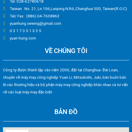
Tel: 028-62780618
Taiwan : No. 21, Ln.106,Lunping N.Rd.,Changhua 500, Taiwan(R.O.C)
Tel/ Fax : (886) 04-7638863
yuanhung.sewing@gmail.com
0 3 1 7 3 5 1 3 3 5
yuan-hung.com
VỀ CHÚNG TÔI
Công ty được thành lập vào năm 2000, đặt tại Changhua- Đài Loan,
chuyên về máy may công nghiệp Yuan Li, Mitsubishi, Juki, bán buôn bán
lẻ các thương hiệu và bộ phận máy may công nghiệp khác nhau và tư vấn
về các loại máy may đặc biệt.
BẢN ĐỒ