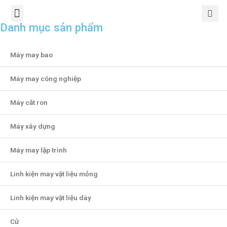
TRANG CHỦ
GIỚI THIỆU
SẢN PHẨM
CHÍNH SÁCH
TIN TỨC
LIÊN HỆ
Danh mục sản phẩm
Máy may bao
Máy may công nghiệp
Máy cắt ron
Máy xây dựng
Máy may lập trình
Linh kiện may vật liệu mỏng
Linh kiện may vật liệu dày
Cử