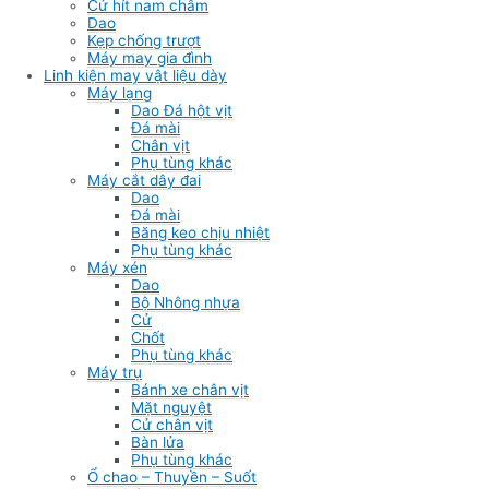
Cử hít nam châm
Dao
Kẹp chống trượt
Máy may gia đình
Linh kiện may vật liệu dày
Máy lạng
Dao Đá hột vịt
Đá mài
Chân vịt
Phụ tùng khác
Máy cắt dây đai
Dao
Đá mài
Băng keo chịu nhiệt
Phụ tùng khác
Máy xén
Dao
Bộ Nhông nhựa
Cử
Chốt
Phụ tùng khác
Máy trụ
Bánh xe chân vịt
Mặt nguyệt
Cử chân vịt
Bàn lửa
Phụ tùng khác
Ổ chao – Thuyền – Suốt