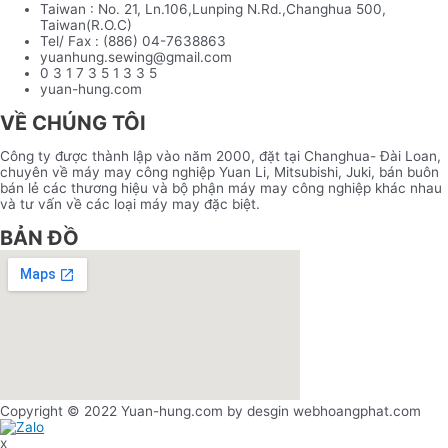
Taiwan : No. 21, Ln.106,Lunping N.Rd.,Changhua 500,
Taiwan(R.O.C)
Tel/ Fax : (886) 04-7638863
yuanhung.sewing@gmail.com
0 3 1 7 3 5 1 3 3 5
yuan-hung.com
VỀ CHÚNG TÔI
Công ty được thành lập vào năm 2000, đặt tại Changhua- Đài Loan,
chuyên về máy may công nghiệp Yuan Li, Mitsubishi, Juki, bán buôn
bán lẻ các thương hiệu và bộ phận máy may công nghiệp khác nhau
và tư vấn về các loại máy may đặc biệt.
BẢN ĐỒ
Copyright © 2022 Yuan-hung.com by desgin webhoangphat.com
x