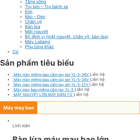
Tăng xông
Trụ kim – Trụ bánh xe
Kim
Kéo – Đèn
Chân vịt
Bàn lừa
Mặt nguyệt
Bộ định vị (mặt nguyệt, chân vịt, bàn lừa)
Máy Labang
Phụ tùng khác
Cử
Sản phẩm tiêu biểu
Liên hệ
Máy may miệng bao cầm tay pin YL-2-36V
Liên hệ
Máy may miệng bao cầm tay pin YL-5-36V
Liên hệ
Máy may miệng bao cầm tay pin YL-5-21V
Liên hệ
Máy may bao miệng cầm tay YL-5
Liên hệ
MẶT NGUYỆT LỚN MÁY ĐIỆN TỬ
Máy may bao
Linh kiện
Bàn lừa máy may bao lớn