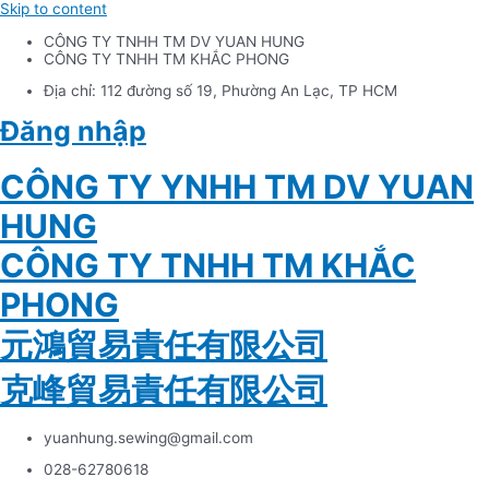
Skip to content
CÔNG TY TNHH TM DV YUAN HUNG
CÔNG TY TNHH TM KHẮC PHONG
Địa chỉ: 112 đường số 19, Phường An Lạc, TP HCM
Đăng nhập
Tiếng Việt
CÔNG TY YNHH TM DV YUAN
HUNG
CÔNG TY TNHH TM KHẮC
PHONG
元鴻貿易責任有限公司
克峰貿易責任有限公司
yuanhung.sewing@gmail.com
028-62780618