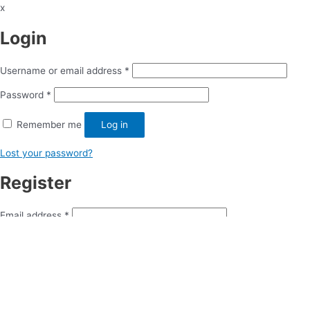
x
Login
Username or email address
*
Password
*
Remember me
Log in
Lost your password?
Register
Email address
*
Password
*
Thông tin cá nhân của bạn sẽ được sử dụng để tăng cường trải
nghiệm sử dụng website, để quản lý truy cập vào tài khoản của bạn,
và cho các mục đích cụ thể khác được mô tả trong
privacy policy
của chúng tôi.