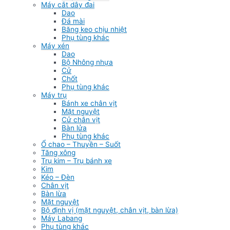
Máy cắt dây đai
Dao
Đá mài
Băng keo chịu nhiệt
Phụ tùng khác
Máy xén
Dao
Bộ Nhông nhựa
Cử
Chốt
Phụ tùng khác
Máy trụ
Bánh xe chân vịt
Mặt nguyệt
Cử chân vịt
Bàn lửa
Phụ tùng khác
Ổ chao – Thuyền – Suốt
Tăng xông
Trụ kim – Trụ bánh xe
Kim
Kéo – Đèn
Chân vịt
Bàn lừa
Mặt nguyệt
Bộ định vị (mặt nguyệt, chân vịt, bàn lừa)
Máy Labang
Phụ tùng khác