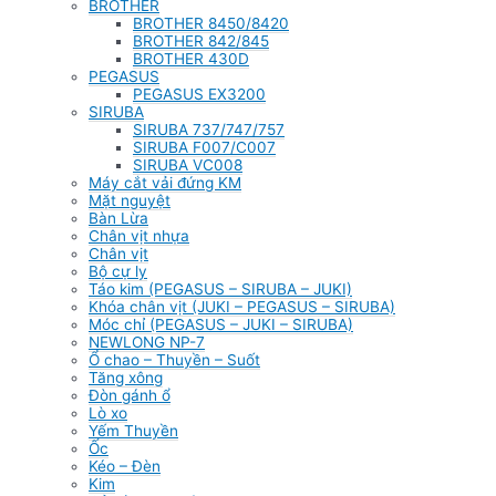
BROTHER
BROTHER 8450/8420
BROTHER 842/845
BROTHER 430D
PEGASUS
PEGASUS EX3200
SIRUBA
SIRUBA 737/747/757
SIRUBA F007/C007
SIRUBA VC008
Máy cắt vải đứng KM
Mặt nguyệt
Bàn Lừa
Chân vịt nhựa
Chân vịt
Bộ cự ly
Táo kim (PEGASUS – SIRUBA – JUKI)
Khóa chân vịt (JUKI – PEGASUS – SIRUBA)
Móc chỉ (PEGASUS – JUKI – SIRUBA)
NEWLONG NP-7
Ổ chao – Thuyền – Suốt
Tăng xông
Đòn gánh ổ
Lò xo
Yếm Thuyền
Ốc
Kéo – Đèn
Kim