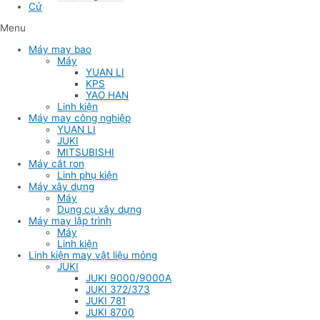
Cử
Menu
Máy may bao
Máy
YUAN LI
KPS
YAO HAN
Linh kiện
Máy may công nghiệp
YUAN LI
JUKI
MITSUBISHI
Máy cắt ron
Linh phụ kiện
Máy xây dựng
Máy
Dụng cụ xây dựng
Máy may lập trình
Máy
Linh kiện
Linh kiện may vật liệu mỏng
JUKI
JUKI 9000/9000A
JUKI 372/373
JUKI 781
JUKI 8700