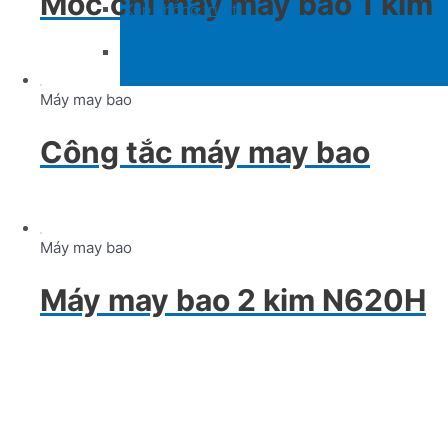
Móc chỉ máy may bao 1 kim
Kẹp chống trượt
Máy may gia đình
Máy may bao
Công tắc máy may bao
Máy may bao
Máy may bao 2 kim N620H