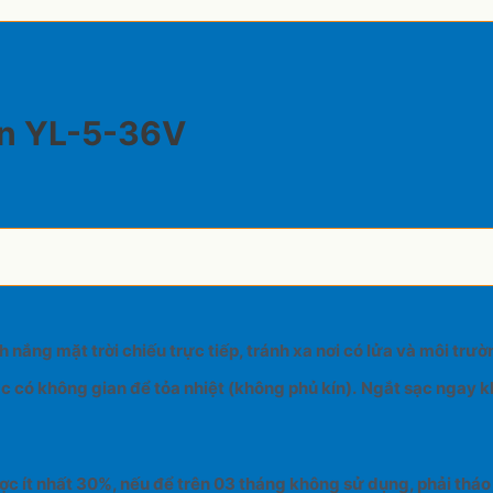
in YL-5-36V
h nắng mặt trời chiếu trực tiếp, tránh xa nơi có lửa và môi trư
 có không gian để tỏa nhiệt (không phủ kín).
Ngắt sạc ngay kh
ợc ít nhất 30%, nếu để trên 03 tháng không sử dụng, phải tháo 