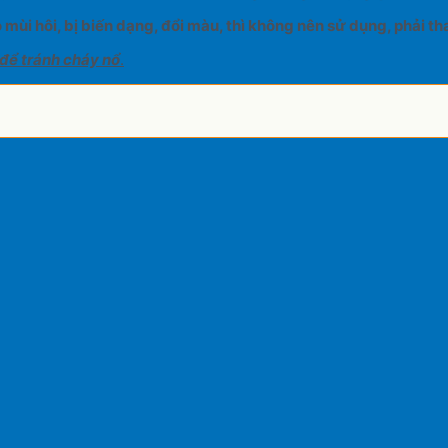
 mùi hôi, bị biến dạng, đổi màu, thì không nên sử dụng, phải th
 để tránh cháy nổ
.