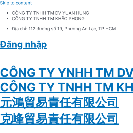
Skip to content
CÔNG TY TNHH TM DV YUAN HUNG
CÔNG TY TNHH TM KHẮC PHONG
Địa chỉ: 112 đường số 19, Phường An Lạc, TP HCM
Đăng nhập
Tiếng Việt
CÔNG TY YNHH TM D
CÔNG TY TNHH TM K
元鴻貿易責任有限公司
克峰貿易責任有限公司