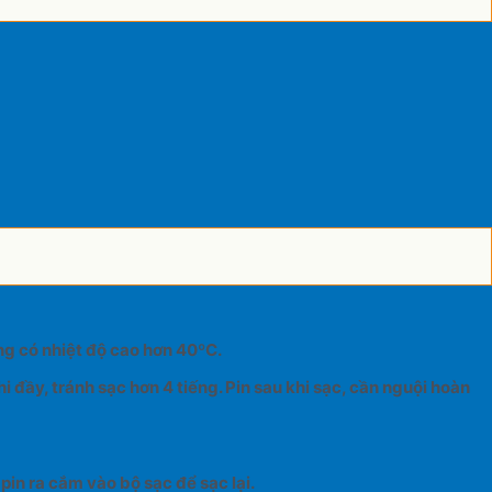
ờng có nhiệt độ cao hơn 40ºC.
i đầy, tránh sạc hơn 4 tiếng
. Pin sau khi sạc,
cần nguội hoàn
pin ra cắm vào bộ sạc để sạc lại.