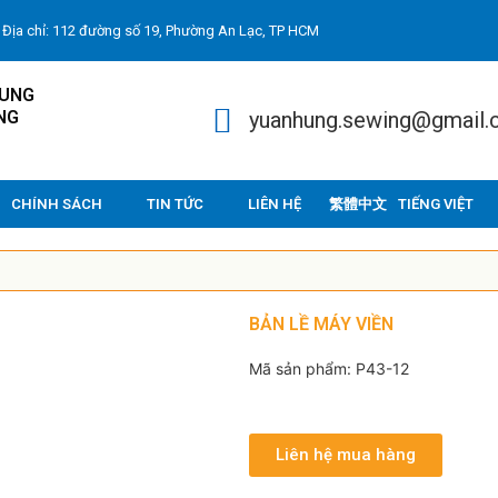
Địa chỉ: 112 đường số 19, Phường An Lạc, TP HCM
HUNG
NG
yuanhung.sewing@gmail
CHÍNH SÁCH
TIN TỨC
LIÊN HỆ
TIẾNG VIỆT
BẢN LỀ MÁY VIỀN
Mã sản phẩm: P43-12
Liên hệ mua hàng