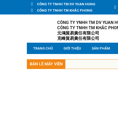
CÔNG TY TNHH TM DV YUAN HUNG
CÔNG TY TNHH TM KHẮC PHONG
CÔNG TY YNHH TM DV YUAN 
CÔNG TY TNHH TM KHẮC PHO
元鴻貿易責任有限公司
克峰貿易責任有限公司
TRANG CHỦ
GIỚI THIỆU
SẢN PHẨM
BẢN LỀ MÁY VIỀN