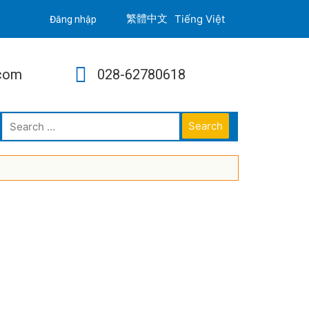
Tiếng Việt
Đăng nhập
.com
028-62780618