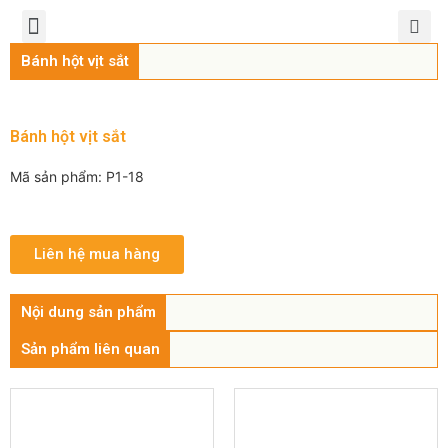
TRANG CHỦ
GIỚI THIỆU
SẢN PHẨM
CHÍNH SÁCH
TIN TỨC
LIÊN HỆ
Bánh hột vịt sắt
Bánh hột vịt sắt
Mã sản phẩm: P1-18
Liên hệ mua hàng
Nội dung sản phẩm
Sản phẩm liên quan