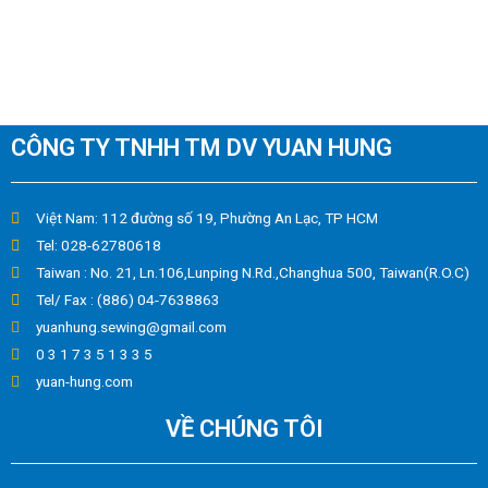
CÔNG TY TNHH TM DV YUAN HUNG
Việt Nam: 112 đường số 19, Phường An Lạc, TP HCM
Tel: 028-62780618
Taiwan : No. 21, Ln.106,Lunping N.Rd.,Changhua 500, Taiwan(R.O.C)
Tel/ Fax : (886) 04-7638863
yuanhung.sewing@gmail.com
0 3 1 7 3 5 1 3 3 5
yuan-hung.com
VỀ CHÚNG TÔI