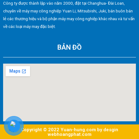
Công ty được thành lập vào năm 2000, đặt tại Changhua- Đài Loan,
chuyên về máy may công nghiệp Yuan Li, Mitsubishi, Juki, bán buôn bán
lẻ các thương hiệu và bộ phận máy may công nghiệp khác nhau và tư vấn
về các loại máy may đặc biệt.
BẢN ĐỒ
Copyright © 2022 Yuan-hung.com by desgin
webhoangphat.com