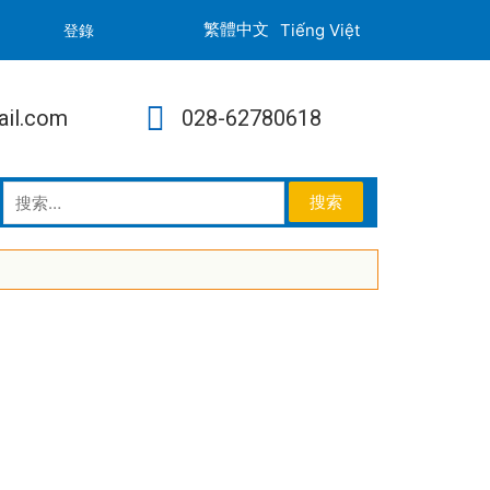
Tiếng Việt
登錄
ail.com
028-62780618