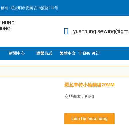
越南 : 胡志明市安樂坊19號路112号
N HUNG
HONG
yuanhung.sewing@gm
新聞中心
聯繫方式
TIẾNG VIỆT
羅拉車特小輪錢組20MM
商品編號：P8-6
Liên hệ mua hàng