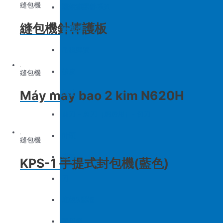
縫包機
底板&壓框
沙拉組
羅拉車零件系列
縫包機針棒護板
家用機
大釜擋
吊線彈簧
梭皮
縫包機
Máy may bao 2 kim N620H
螺絲
剪刀 – 剪刀（廚房用）- 切刀
針頭
縫包機
磁鐵
KPS-1 手提式封包機(藍色)
刀
底板&壓框
家用機