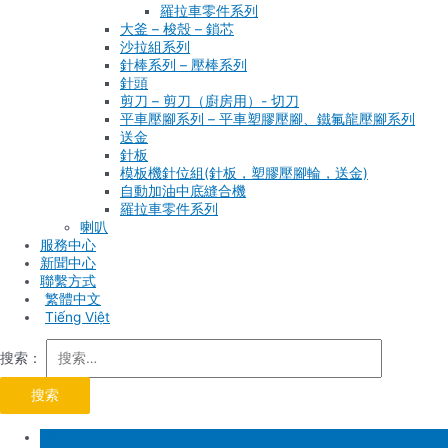
羅拉車零件系列
大釜 – 梭殼 – 鎖芯
沙拉組系列
針棒系列 – 壓棒系列
針頭
剪刀 – 剪刀（廚房用）- 切刀
平車壓腳系列 – 平車塑膠壓腳、鐵氟龍壓腳系列
送金
針板
模板機針位組(針板，塑膠壓腳輪，送金)
自動加油中底縫合機
羅拉車零件系列
喇叭
服務中心
新聞中心
聯繫方式
Tiếng Việt
搜索：
首頁