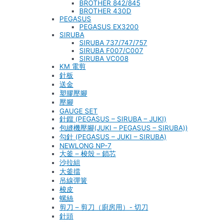
BROTHER 842/845
BROTHER 430D
PEGASUS
PEGASUS EX3200
SIRUBA
SIRUBA 737/747/757
SIRUBA F007/C007
SIRUBA VC008
KM 電剪
針板
送金
塑膠壓腳
壓腳
GAUGE SET
針鎦 (PEGASUS – SIRUBA – JUKI)
包縫機壓腳(JUKI – PEGASUS – SIRUBA))
勾針 (PEGASUS – JUKI – SIRUBA)
NEWLONG NP-7
大釜 – 梭殼 – 鎖芯
沙拉組
大釜擋
吊線彈簧
梭皮
螺絲
剪刀 – 剪刀（廚房用）- 切刀
針頭