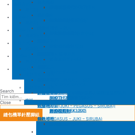
SIRUBA
修內裡機
產品介紹
JUKI 8700
BROTHER 430D
SIRUBA 737/747/757
削皮刀壓腳
磨刀石
修內裏機圓刀、直刀系列
縫包機
KM 電剪
羅拉車
縫包機
服務中心
SIRUBA F007/C007
削皮機零件系列
鐵佛龍
修內裡機塑膠齒輪組
羅拉輪錢組系列
YUAN LI
縫紉機
針板
大釜 – 梭殼 – 鎖芯
缝纫机零件
YUAN LI
新聞中心
SIRUBA VC008
片薄機零件系列
修內裡機小靠邊(有中勾)
羅拉針板系列
KPS
清縫機(新款)
送金
沙拉組系列
JUKI
配件
聯繫方式
修內裡機齒軸
羅拉車小靠邊壓腳
YAO HAN
建築機台
塑膠壓腳
針棒系列 – 壓棒系列
MITSUBISHI
建築機台
修內裏機零件系列
送金
电子花样机
壓腳
針頭
施工工具
電腦車
Tiếng Việt
羅拉車零件系列
薄料零配件系列
GAUGE SET
剪刀 – 剪刀（廚房用）- 切刀
缝纫机零件
JUKI
JUKI 9000/9000A
厚料零配件系列
Search
針鎦 (PEGASUS – SIRUBA – JUKI)
平車壓腳系列 – 平車塑膠壓腳、鐵氟龍壓腳系列
BROTHER
削皮機
JUKI 372/373
BROTHER 8450/8420
削皮刀、鵝卵石系列
喇叭
Close
包縫機壓腳(JUKI – PEGASUS – SIRUBA))
送金
PEGASUS
切帶機
JUKI 781
BROTHER 842/845
PEGASUS EX3200
磨刀石系列
片皮機刀帶
縫包機單針壓腳組
勾針 (PEGASUS – JUKI – SIRUBA)
針板
SIRUBA
修內裡機
JUKI 8700
BROTHER 430D
SIRUBA 737/747/757
削皮刀壓腳
磨刀石
修內裏機圓刀、直刀系列
NEWLONG NP-7
模板機針位組(針板，塑膠壓腳輪，送金)
KM 電剪
羅拉車