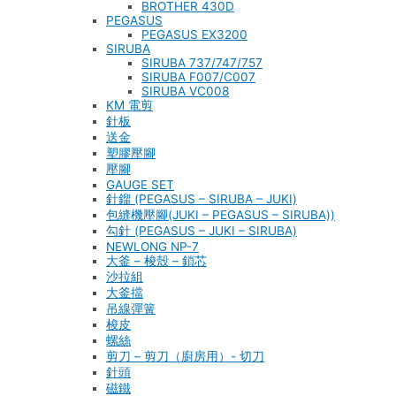
BROTHER 430D
PEGASUS
PEGASUS EX3200
SIRUBA
SIRUBA 737/747/757
SIRUBA F007/C007
SIRUBA VC008
KM 電剪
針板
送金
塑膠壓腳
壓腳
GAUGE SET
針鎦 (PEGASUS – SIRUBA – JUKI)
包縫機壓腳(JUKI – PEGASUS – SIRUBA))
勾針 (PEGASUS – JUKI – SIRUBA)
NEWLONG NP-7
大釜 – 梭殼 – 鎖芯
沙拉組
大釜擋
吊線彈簧
梭皮
螺絲
剪刀 – 剪刀（廚房用）- 切刀
針頭
磁鐵