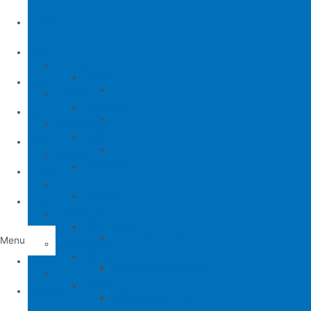
公司簡介
產品介紹
縫包機
縫包機
服務中心
YUAN LI
縫紉機
缝纫机零件
YUAN LI
新聞中心
KPS
清縫機(新款)
JUKI
配件
聯繫方式
YAO HAN
建築機台
MITSUBISHI
建築機台
电子花样机
施工工具
電腦車
Tiếng Việt
薄料零配件系列
缝纫机零件
JUKI
JUKI 9000/9000A
Menu
厚料零配件系列
BROTHER
削皮機
首頁
JUKI 372/373
BROTHER 8450/8420
削皮刀、鵝卵石系列
喇叭
PEGASUS
切帶機
公司簡介
JUKI 781
BROTHER 842/845
PEGASUS EX3200
磨刀石系列
片皮機刀帶