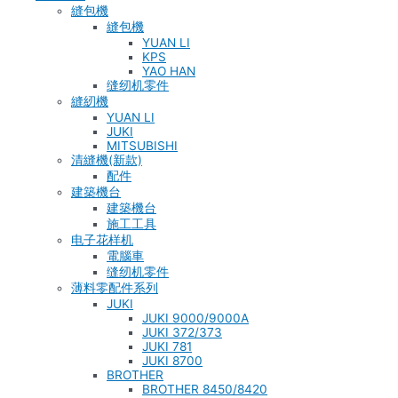
縫包機
縫包機
YUAN LI
KPS
YAO HAN
缝纫机零件
縫紉機
YUAN LI
JUKI
MITSUBISHI
清縫機(新款)
配件
建築機台
建築機台
施工工具
电子花样机
電腦車
缝纫机零件
薄料零配件系列
JUKI
JUKI 9000/9000A
JUKI 372/373
JUKI 781
JUKI 8700
BROTHER
BROTHER 8450/8420