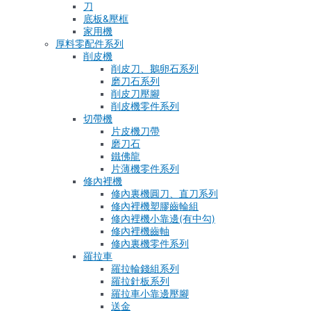
刀
底板&壓框
家用機
厚料零配件系列
削皮機
削皮刀、鵝卵石系列
磨刀石系列
削皮刀壓腳
削皮機零件系列
切帶機
片皮機刀帶
磨刀石
鐵佛龍
片薄機零件系列
修內裡機
修內裏機圓刀、直刀系列
修內裡機塑膠齒輪組
修內裡機小靠邊(有中勾)
修內裡機齒軸
修內裏機零件系列
羅拉車
羅拉輪錢組系列
羅拉針板系列
羅拉車小靠邊壓腳
送金