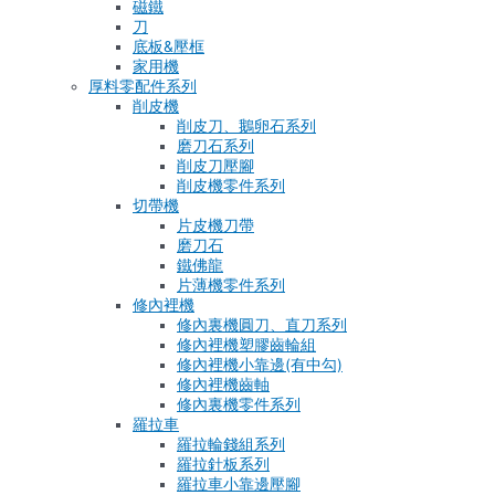
磁鐵
刀
底板&壓框
家用機
厚料零配件系列
削皮機
削皮刀、鵝卵石系列
磨刀石系列
削皮刀壓腳
削皮機零件系列
切帶機
片皮機刀帶
磨刀石
鐵佛龍
片薄機零件系列
修內裡機
修內裏機圓刀、直刀系列
修內裡機塑膠齒輪組
修內裡機小靠邊(有中勾)
修內裡機齒軸
修內裏機零件系列
羅拉車
羅拉輪錢組系列
羅拉針板系列
羅拉車小靠邊壓腳