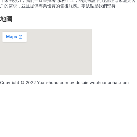
年來的努力，我們一直秉持著”服務至上，品質保證”的經營理念來滿足客
戶的需求，並且提供專業優質的售後服務。零缺點是我們堅持
地圖
Copyright © 2022 Yuan-hung.com by desgin webhoangphat.com
x
x
登录
用户名或电邮地址
*