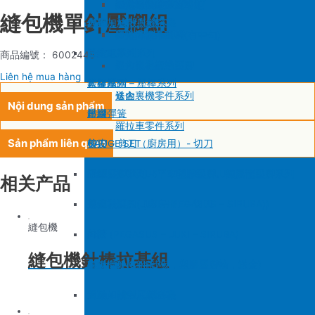
SIRUBA F007/C007
削皮機零件系列
鐵佛龍
修內裡機塑膠齒輪組
羅拉輪錢組系列
縫包機單針壓腳組
大釜 – 梭殼 – 鎖芯
自動加油中底縫合機
針板
大釜 – 梭殼 – 鎖芯
SIRUBA VC008
片薄機零件系列
修內裡機小靠邊(有中勾)
羅拉針板系列
沙拉組
羅拉車零件系列
送金
沙拉組系列
商品編號： 6002445
修內裡機齒軸
羅拉車小靠邊壓腳
Liên hệ mua hàng
大釜擋
塑膠壓腳
針棒系列 – 壓棒系列
修內裏機零件系列
送金
Nội dung sản phẩm
吊線彈簧
壓腳
針頭
羅拉車零件系列
Sản phẩm liên quan
梭皮
GAUGE SET
剪刀 – 剪刀（廚房用）- 切刀
螺絲
針鎦 (PEGASUS – SIRUBA – JUKI)
平車壓腳系列 – 平車塑膠壓腳、鐵氟龍壓腳系列
相关产品
剪刀 – 剪刀（廚房用）- 切刀
包縫機壓腳(JUKI – PEGASUS – SIRUBA))
送金
縫包機
針頭
勾針 (PEGASUS – JUKI – SIRUBA)
針板
縫包機針棒拉基組
磁鐵
NEWLONG NP-7
模板機針位組(針板，塑膠壓腳輪，送金)
刀
大釜 – 梭殼 – 鎖芯
自動加油中底縫合機