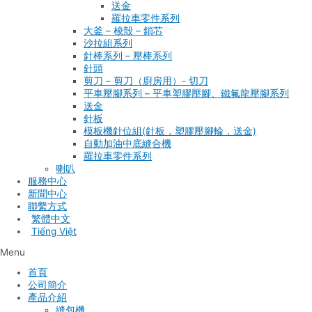
送金
羅拉車零件系列
大釜 – 梭殼 – 鎖芯
沙拉組系列
針棒系列 – 壓棒系列
針頭
剪刀 – 剪刀（廚房用）- 切刀
平車壓腳系列 – 平車塑膠壓腳、鐵氟龍壓腳系列
送金
針板
模板機針位組(針板，塑膠壓腳輪，送金)
自動加油中底縫合機
羅拉車零件系列
喇叭
服務中心
新聞中心
聯繫方式
Tiếng Việt
Menu
首頁
公司簡介
產品介紹
縫包機