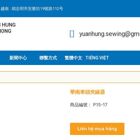
越南 : 胡志明市安樂坊19號路112号
N HUNG
HONG
yuanhung.sewing@gm
新聞中心
聯繫方式
TIẾNG VIỆT
華南車頭夾線器
商品編號： P15-17
Liên hệ mua hàng