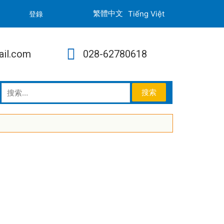
Tiếng Việt
登錄
ail.com
028-62780618