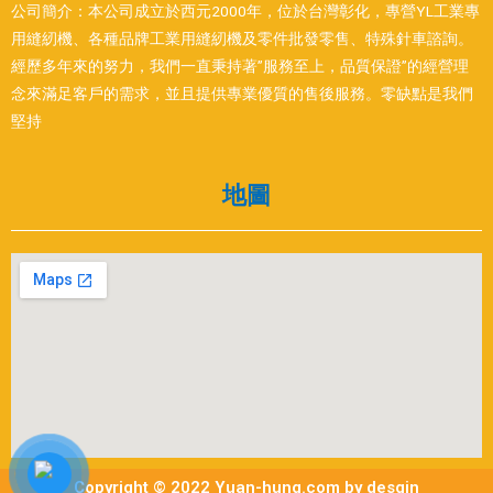
公司簡介：本公司成立於西元2000年，位於台灣彰化，專營YL工業專
用縫紉機、各種品牌工業用縫紉機及零件批發零售、特殊針車諮詢。
經歷多年來的努力，我們一直秉持著”服務至上，品質保證”的經營理
念來滿足客戶的需求，並且提供專業優質的售後服務。零缺點是我們
堅持
地圖
Copyright © 2022 Yuan-hung.com by desgin