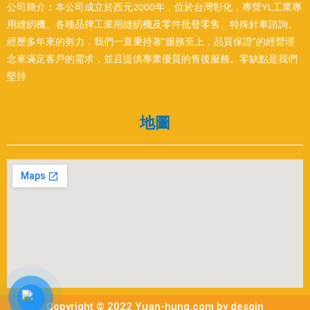
公司簡介：本公司成立於西元2000年，位於台灣彰化，專營YL工業專
用縫紉機、各種品牌工業用縫紉機及零件批發零售、特殊針車諮詢。
經歷多年來的努力，我們一直秉持著”服務至上，品質保證”的經營理
念來滿足客戶的需求，並且提供專業優質的售後服務。零缺點是我們
堅持
地圖
Copyright © 2022 Yuan-hung.com by desgin