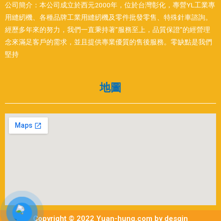
公司簡介：本公司成立於西元2000年，位於台灣彰化，專營YL工業專
用縫紉機、各種品牌工業用縫紉機及零件批發零售、特殊針車諮詢。
經歷多年來的努力，我們一直秉持著”服務至上，品質保證”的經營理
念來滿足客戶的需求，並且提供專業優質的售後服務。零缺點是我們
堅持
地圖
Copyright © 2022 Yuan-hung.com by desgin