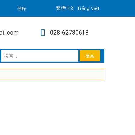
Tiếng Việt
登錄
ail.com
028-62780618