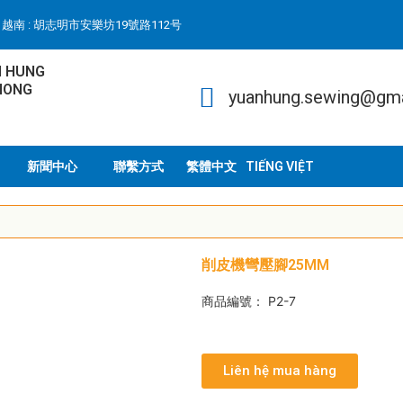
越南 : 胡志明市安樂坊19號路112号
N HUNG
HONG
yuanhung.sewing@gm
新聞中心
聯繫方式
TIẾNG VIỆT
削皮機彎壓腳25MM
商品編號： P2-7
Liên hệ mua hàng