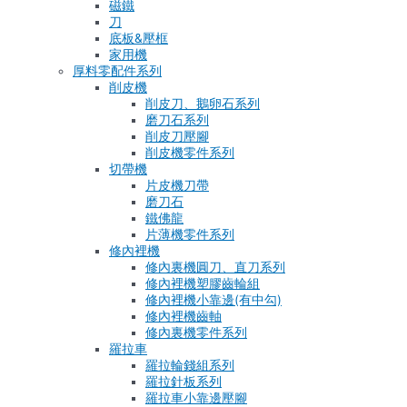
磁鐵
刀
底板&壓框
家用機
厚料零配件系列
削皮機
削皮刀、鵝卵石系列
磨刀石系列
削皮刀壓腳
削皮機零件系列
切帶機
片皮機刀帶
磨刀石
鐵佛龍
片薄機零件系列
修內裡機
修內裏機圓刀、直刀系列
修內裡機塑膠齒輪組
修內裡機小靠邊(有中勾)
修內裡機齒軸
修內裏機零件系列
羅拉車
羅拉輪錢組系列
羅拉針板系列
羅拉車小靠邊壓腳