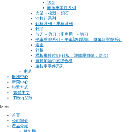
送金
羅拉車零件系列
大釜 – 梭殼 – 鎖芯
沙拉組系列
針棒系列 – 壓棒系列
針頭
剪刀 – 剪刀（廚房用）- 切刀
平車壓腳系列 – 平車塑膠壓腳、鐵氟龍壓腳系列
送金
針板
模板機針位組(針板，塑膠壓腳輪，送金)
自動加油中底縫合機
羅拉車零件系列
喇叭
服務中心
新聞中心
聯繫方式
Tiếng Việt
Menu
首頁
公司簡介
產品介紹
縫包機