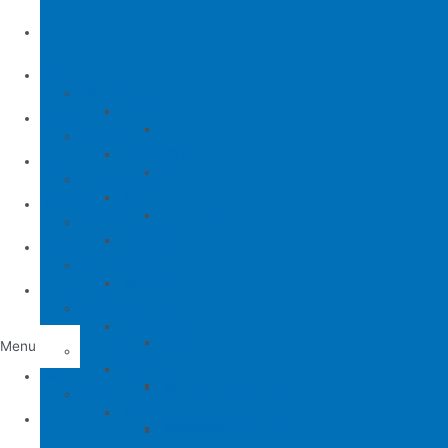
公司簡介
產品介紹
縫包機
縫包機
服務中心
YUAN LI
縫紉機
缝纫机零件
YUAN LI
新聞中心
KPS
清縫機(新款)
JUKI
配件
聯繫方式
YAO HAN
建築機台
MITSUBISHI
建築機台
电子花样机
施工工具
電腦車
Tiếng Việt
薄料零配件系列
缝纫机零件
JUKI
JUKI 9000/9000A
Menu
厚料零配件系列
BROTHER
削皮機
首頁
JUKI 372/373
BROTHER 8450/8420
削皮刀、鵝卵石系列
喇叭
PEGASUS
切帶機
公司簡介
JUKI 781
BROTHER 842/845
PEGASUS EX3200
磨刀石系列
片皮機刀帶