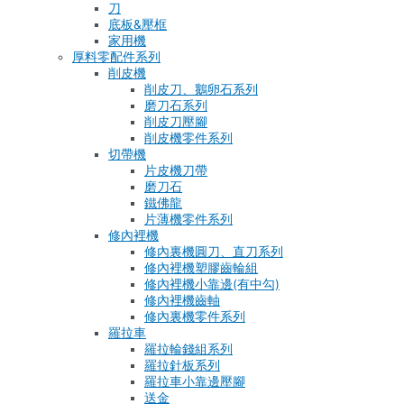
刀
底板&壓框
家用機
厚料零配件系列
削皮機
削皮刀、鵝卵石系列
磨刀石系列
削皮刀壓腳
削皮機零件系列
切帶機
片皮機刀帶
磨刀石
鐵佛龍
片薄機零件系列
修內裡機
修內裏機圓刀、直刀系列
修內裡機塑膠齒輪組
修內裡機小靠邊(有中勾)
修內裡機齒軸
修內裏機零件系列
羅拉車
羅拉輪錢組系列
羅拉針板系列
羅拉車小靠邊壓腳
送金