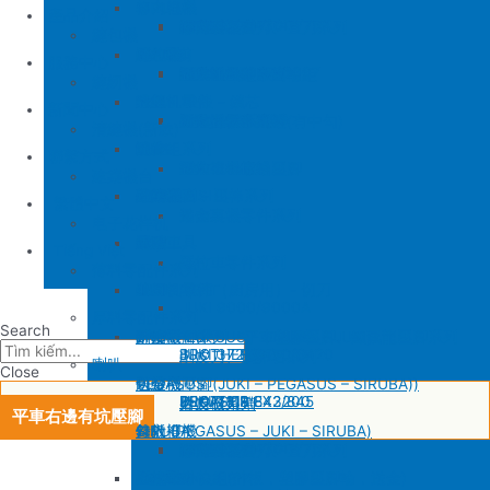
SIRUBA
修內裡機
產品介紹
JUKI 8700
BROTHER 430D
SIRUBA 737/747/757
削皮刀壓腳
磨刀石
修內裏機圓刀、直刀系列
縫包機
KM 電剪
羅拉車
縫包機
服務中心
SIRUBA F007/C007
削皮機零件系列
鐵佛龍
修內裡機塑膠齒輪組
羅拉輪錢組系列
YUAN LI
縫紉機
針板
大釜 – 梭殼 – 鎖芯
缝纫机零件
YUAN LI
新聞中心
SIRUBA VC008
片薄機零件系列
修內裡機小靠邊(有中勾)
羅拉針板系列
KPS
清縫機(新款)
送金
沙拉組系列
JUKI
配件
聯繫方式
修內裡機齒軸
羅拉車小靠邊壓腳
YAO HAN
建築機台
塑膠壓腳
針棒系列 – 壓棒系列
MITSUBISHI
建築機台
修內裏機零件系列
送金
电子花样机
壓腳
針頭
施工工具
電腦車
Tiếng Việt
羅拉車零件系列
薄料零配件系列
GAUGE SET
剪刀 – 剪刀（廚房用）- 切刀
缝纫机零件
JUKI
JUKI 9000/9000A
厚料零配件系列
Search
針鎦 (PEGASUS – SIRUBA – JUKI)
平車壓腳系列 – 平車塑膠壓腳、鐵氟龍壓腳系列
BROTHER
削皮機
JUKI 372/373
BROTHER 8450/8420
削皮刀、鵝卵石系列
喇叭
Close
包縫機壓腳(JUKI – PEGASUS – SIRUBA))
送金
PEGASUS
切帶機
JUKI 781
BROTHER 842/845
PEGASUS EX3200
磨刀石系列
片皮機刀帶
平車右邊有坑壓腳
勾針 (PEGASUS – JUKI – SIRUBA)
針板
SIRUBA
修內裡機
JUKI 8700
BROTHER 430D
SIRUBA 737/747/757
削皮刀壓腳
磨刀石
修內裏機圓刀、直刀系列
NEWLONG NP-7
模板機針位組(針板，塑膠壓腳輪，送金)
KM 電剪
羅拉車