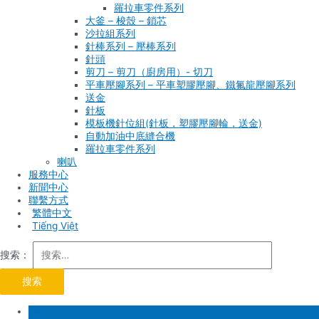
羅拉車零件系列
大釜 – 梭殼 – 鎖芯
沙拉組系列
針棒系列 – 壓棒系列
針頭
剪刀 – 剪刀（廚房用）- 切刀
平車壓腳系列 – 平車塑膠壓腳、鐵氟龍壓腳系列
送金
針板
模板機針位組(針板，塑膠壓腳輪，送金)
自動加油中底縫合機
羅拉車零件系列
喇叭
服務中心
新聞中心
聯繫方式
Tiếng Việt
搜索：
首頁