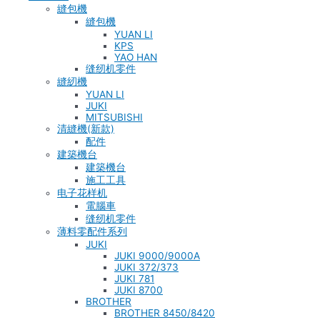
縫包機
縫包機
YUAN LI
KPS
YAO HAN
缝纫机零件
縫紉機
YUAN LI
JUKI
MITSUBISHI
清縫機(新款)
配件
建築機台
建築機台
施工工具
电子花样机
電腦車
缝纫机零件
薄料零配件系列
JUKI
JUKI 9000/9000A
JUKI 372/373
JUKI 781
JUKI 8700
BROTHER
BROTHER 8450/8420