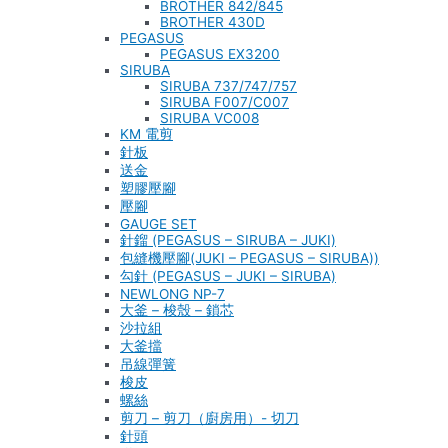
BROTHER 842/845
BROTHER 430D
PEGASUS
PEGASUS EX3200
SIRUBA
SIRUBA 737/747/757
SIRUBA F007/C007
SIRUBA VC008
KM 電剪
針板
送金
塑膠壓腳
壓腳
GAUGE SET
針鎦 (PEGASUS – SIRUBA – JUKI)
包縫機壓腳(JUKI – PEGASUS – SIRUBA))
勾針 (PEGASUS – JUKI – SIRUBA)
NEWLONG NP-7
大釜 – 梭殼 – 鎖芯
沙拉組
大釜擋
吊線彈簧
梭皮
螺絲
剪刀 – 剪刀（廚房用）- 切刀
針頭