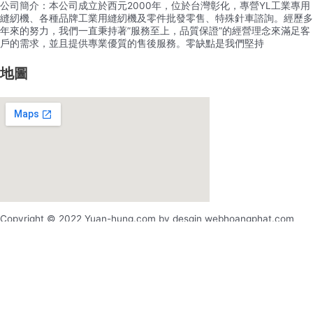
公司簡介：本公司成立於西元2000年，位於台灣彰化，專營YL工業專用
縫紉機、各種品牌工業用縫紉機及零件批發零售、特殊針車諮詢。經歷多
年來的努力，我們一直秉持著”服務至上，品質保證”的經營理念來滿足客
戶的需求，並且提供專業優質的售後服務。零缺點是我們堅持
地圖
Copyright © 2022 Yuan-hung.com by desgin webhoangphat.com
x
x
登录