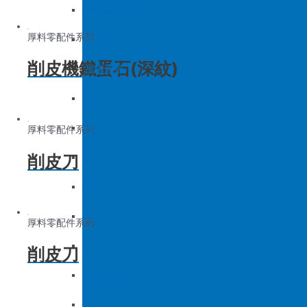
底板&壓框
沙拉組
羅拉車零件系列
厚料零配件系列
家用機
大釜擋
削皮機鐵蛋石(深紋)
吊線彈簧
梭皮
螺絲
厚料零配件系列
削皮刀
剪刀 – 剪刀（廚房用）- 切刀
針頭
磁鐵
厚料零配件系列
刀
削皮刀
底板&壓框
家用機