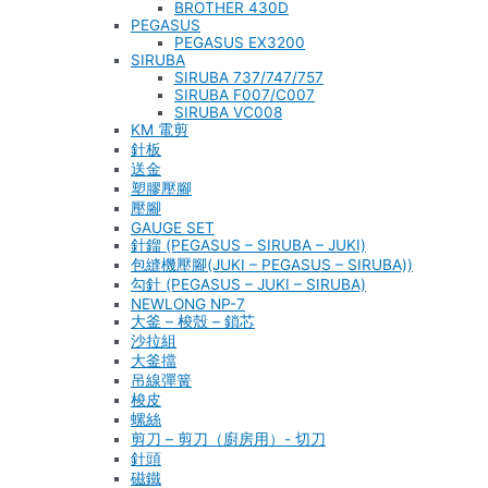
BROTHER 430D
PEGASUS
PEGASUS EX3200
SIRUBA
SIRUBA 737/747/757
SIRUBA F007/C007
SIRUBA VC008
KM 電剪
針板
送金
塑膠壓腳
壓腳
GAUGE SET
針鎦 (PEGASUS – SIRUBA – JUKI)
包縫機壓腳(JUKI – PEGASUS – SIRUBA))
勾針 (PEGASUS – JUKI – SIRUBA)
NEWLONG NP-7
大釜 – 梭殼 – 鎖芯
沙拉組
大釜擋
吊線彈簧
梭皮
螺絲
剪刀 – 剪刀（廚房用）- 切刀
針頭
磁鐵