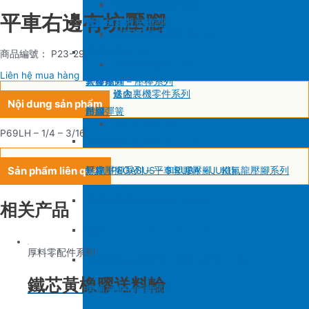
SIRUBA F007/C007
削皮機零件系列
鐵佛龍
修內裡機塑膠齒輪組
羅拉輪錢組系列
平車右邊有坑壓腳
大釜 – 梭殼 – 鎖芯
自動加油中底縫合機
針板
大釜 – 梭殼 – 鎖芯
SIRUBA VC008
片薄機零件系列
修內裡機小靠邊(有中勾)
羅拉針板系列
沙拉組
羅拉車零件系列
送金
沙拉組系列
商品編號： P23-29
修內裡機齒軸
羅拉車小靠邊壓腳
Liên hệ mua hàng
大釜擋
塑膠壓腳
針棒系列 – 壓棒系列
修內裏機零件系列
送金
Nội dung sản phẩm
吊線彈簧
壓腳
針頭
羅拉車零件系列
P69LH – 1/4 – 3/16
梭皮
GAUGE SET
剪刀 – 剪刀（廚房用）- 切刀
Sản phẩm liên quan
螺絲
針鎦 (PEGASUS – SIRUBA – JUKI)
平車壓腳系列 – 平車塑膠壓腳、鐵氟龍壓腳系列
剪刀 – 剪刀（廚房用）- 切刀
包縫機壓腳(JUKI – PEGASUS – SIRUBA))
送金
相关产品
針頭
勾針 (PEGASUS – JUKI – SIRUBA)
針板
厚料零配件系列
磁鐵
NEWLONG NP-7
模板機針位組(針板，塑膠壓腳輪，送金)
鐵芯黃橡膠送料輪
刀
大釜 – 梭殼 – 鎖芯
自動加油中底縫合機