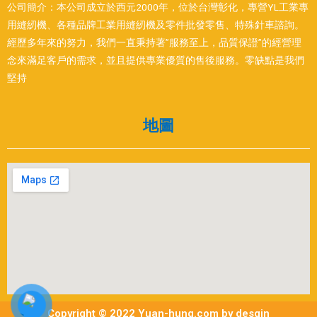
公司簡介：本公司成立於西元2000年，位於台灣彰化，專營YL工業專
用縫紉機、各種品牌工業用縫紉機及零件批發零售、特殊針車諮詢。
經歷多年來的努力，我們一直秉持著”服務至上，品質保證”的經營理
念來滿足客戶的需求，並且提供專業優質的售後服務。零缺點是我們
堅持
地圖
Copyright © 2022 Yuan-hung.com by desgin