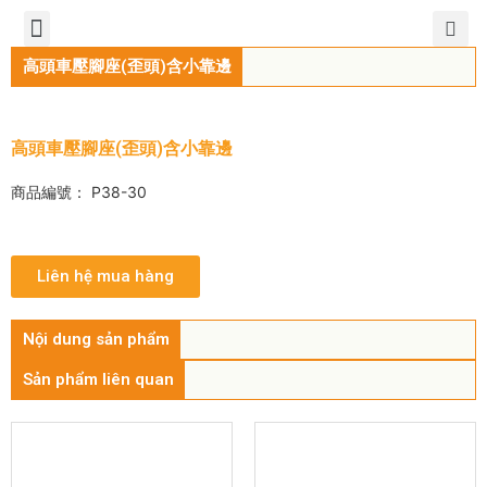
TIẾNG VIỆT
公司簡介
產品介紹
服務中心
新聞中心
聯繫方式
高頭車壓腳座(歪頭)含小靠邊
高頭車壓腳座(歪頭)含小靠邊
商品編號： P38-30
Liên hệ mua hàng
Nội dung sản phẩm
Sản phẩm liên quan