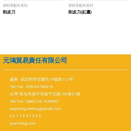
厚料零配件系列
厚料零配件系列
削皮刀
削皮刀(紅鷹)
元鴻貿易責任有限公司
越南 : 胡志明市安樂坊19號路112号
Tel/ Fax : 028-62780618
台灣: 彰化市崙平里崙平北路106巷21號
Tel/ Fax : (886) 04-7638863
yuanhung.sewing@gmail.com
0 3 1 7 3 5 1 3 3 5
yuan-hung.com