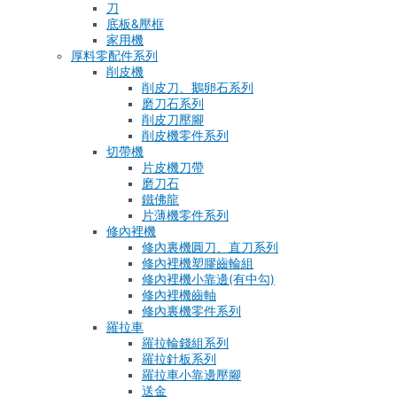
刀
底板&壓框
家用機
厚料零配件系列
削皮機
削皮刀、鵝卵石系列
磨刀石系列
削皮刀壓腳
削皮機零件系列
切帶機
片皮機刀帶
磨刀石
鐵佛龍
片薄機零件系列
修內裡機
修內裏機圓刀、直刀系列
修內裡機塑膠齒輪組
修內裡機小靠邊(有中勾)
修內裡機齒軸
修內裏機零件系列
羅拉車
羅拉輪錢組系列
羅拉針板系列
羅拉車小靠邊壓腳
送金