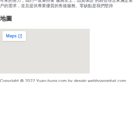
年來的努力，我們一直秉持著”服務至上，品質保證”的經營理念來滿足客
戶的需求，並且提供專業優質的售後服務。零缺點是我們堅持
地圖
Copyright © 2022 Yuan-hung.com by desgin webhoangphat.com
x
x
登录
用户名或电邮地址
*