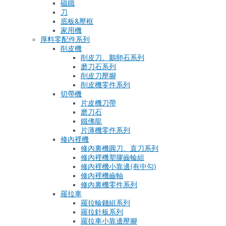
磁鐵
刀
底板&壓框
家用機
厚料零配件系列
削皮機
削皮刀、鵝卵石系列
磨刀石系列
削皮刀壓腳
削皮機零件系列
切帶機
片皮機刀帶
磨刀石
鐵佛龍
片薄機零件系列
修內裡機
修內裏機圓刀、直刀系列
修內裡機塑膠齒輪組
修內裡機小靠邊(有中勾)
修內裡機齒軸
修內裏機零件系列
羅拉車
羅拉輪錢組系列
羅拉針板系列
羅拉車小靠邊壓腳