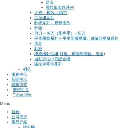
送金
羅拉車零件系列
大釜 – 梭殼 – 鎖芯
沙拉組系列
針棒系列 – 壓棒系列
針頭
剪刀 – 剪刀（廚房用）- 切刀
平車壓腳系列 – 平車塑膠壓腳、鐵氟龍壓腳系列
送金
針板
模板機針位組(針板，塑膠壓腳輪，送金)
自動加油中底縫合機
羅拉車零件系列
喇叭
服務中心
新聞中心
聯繫方式
Tiếng Việt
Menu
首頁
公司簡介
產品介紹
縫包機