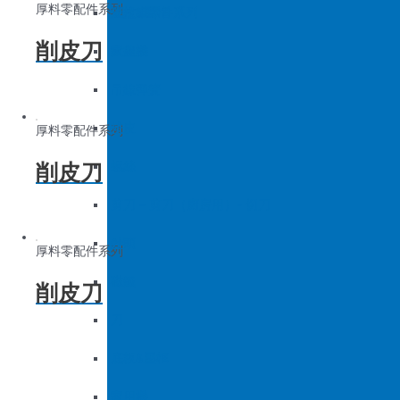
厚料零配件系列
底板&壓框
沙拉組
羅拉車零件系列
削皮刀
家用機
大釜擋
吊線彈簧
梭皮
厚料零配件系列
削皮刀
螺絲
剪刀 – 剪刀（廚房用）- 切刀
針頭
厚料零配件系列
磁鐵
削皮刀
刀
底板&壓框
家用機