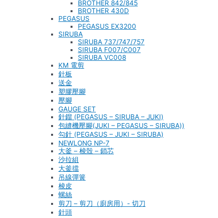
BROTHER 842/845
BROTHER 430D
PEGASUS
PEGASUS EX3200
SIRUBA
SIRUBA 737/747/757
SIRUBA F007/C007
SIRUBA VC008
KM 電剪
針板
送金
塑膠壓腳
壓腳
GAUGE SET
針鎦 (PEGASUS – SIRUBA – JUKI)
包縫機壓腳(JUKI – PEGASUS – SIRUBA))
勾針 (PEGASUS – JUKI – SIRUBA)
NEWLONG NP-7
大釜 – 梭殼 – 鎖芯
沙拉組
大釜擋
吊線彈簧
梭皮
螺絲
剪刀 – 剪刀（廚房用）- 切刀
針頭