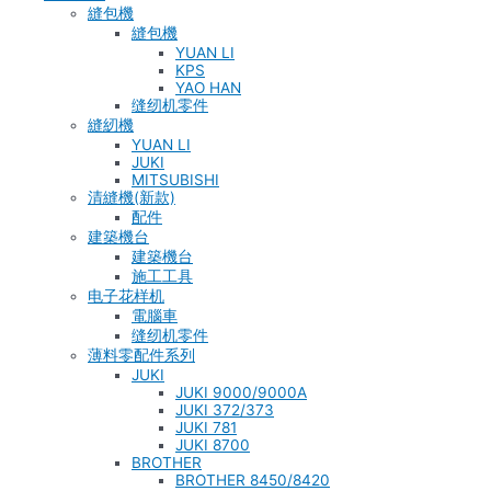
縫包機
縫包機
YUAN LI
KPS
YAO HAN
缝纫机零件
縫紉機
YUAN LI
JUKI
MITSUBISHI
清縫機(新款)
配件
建築機台
建築機台
施工工具
电子花样机
電腦車
缝纫机零件
薄料零配件系列
JUKI
JUKI 9000/9000A
JUKI 372/373
JUKI 781
JUKI 8700
BROTHER
BROTHER 8450/8420