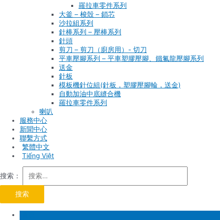
羅拉車零件系列
大釜 – 梭殼 – 鎖芯
沙拉組系列
針棒系列 – 壓棒系列
針頭
剪刀 – 剪刀（廚房用）- 切刀
平車壓腳系列 – 平車塑膠壓腳、鐵氟龍壓腳系列
送金
針板
模板機針位組(針板，塑膠壓腳輪，送金)
自動加油中底縫合機
羅拉車零件系列
喇叭
服務中心
新聞中心
聯繫方式
Tiếng Việt
搜索：
首頁