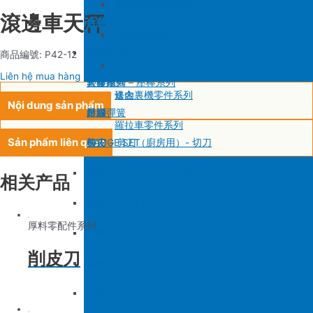
SIRUBA F007/C007
削皮機零件系列
鐵佛龍
修內裡機塑膠齒輪組
羅拉輪錢組系列
滾邊車天秤
大釜 – 梭殼 – 鎖芯
自動加油中底縫合機
針板
大釜 – 梭殼 – 鎖芯
SIRUBA VC008
片薄機零件系列
修內裡機小靠邊(有中勾)
羅拉針板系列
沙拉組
羅拉車零件系列
送金
沙拉組系列
商品編號: P42-12
修內裡機齒軸
羅拉車小靠邊壓腳
Liên hệ mua hàng
大釜擋
塑膠壓腳
針棒系列 – 壓棒系列
修內裏機零件系列
送金
Nội dung sản phẩm
吊線彈簧
壓腳
針頭
羅拉車零件系列
Sản phẩm liên quan
梭皮
GAUGE SET
剪刀 – 剪刀（廚房用）- 切刀
螺絲
針鎦 (PEGASUS – SIRUBA – JUKI)
平車壓腳系列 – 平車塑膠壓腳、鐵氟龍壓腳系列
相关产品
剪刀 – 剪刀（廚房用）- 切刀
包縫機壓腳(JUKI – PEGASUS – SIRUBA))
送金
厚料零配件系列
針頭
勾針 (PEGASUS – JUKI – SIRUBA)
針板
削皮刀
磁鐵
NEWLONG NP-7
模板機針位組(針板，塑膠壓腳輪，送金)
刀
大釜 – 梭殼 – 鎖芯
自動加油中底縫合機