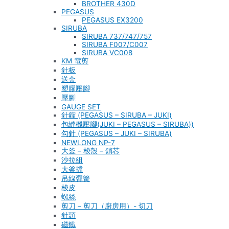
BROTHER 430D
PEGASUS
PEGASUS EX3200
SIRUBA
SIRUBA 737/747/757
SIRUBA F007/C007
SIRUBA VC008
KM 電剪
針板
送金
塑膠壓腳
壓腳
GAUGE SET
針鎦 (PEGASUS – SIRUBA – JUKI)
包縫機壓腳(JUKI – PEGASUS – SIRUBA))
勾針 (PEGASUS – JUKI – SIRUBA)
NEWLONG NP-7
大釜 – 梭殼 – 鎖芯
沙拉組
大釜擋
吊線彈簧
梭皮
螺絲
剪刀 – 剪刀（廚房用）- 切刀
針頭
磁鐵