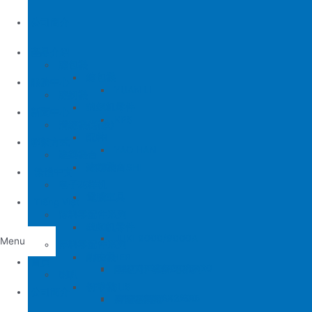
公司簡介
產品介紹
縫包機
縫包機
服務中心
YUAN LI
縫紉機
缝纫机零件
YUAN LI
新聞中心
KPS
清縫機(新款)
JUKI
配件
聯繫方式
YAO HAN
建築機台
MITSUBISHI
建築機台
电子花样机
施工工具
電腦車
Tiếng Việt
薄料零配件系列
缝纫机零件
JUKI
JUKI 9000/9000A
Menu
厚料零配件系列
BROTHER
削皮機
首頁
JUKI 372/373
BROTHER 8450/8420
削皮刀、鵝卵石系列
喇叭
PEGASUS
切帶機
公司簡介
JUKI 781
BROTHER 842/845
PEGASUS EX3200
磨刀石系列
片皮機刀帶