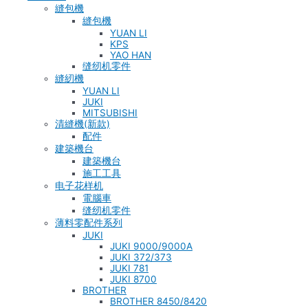
縫包機
縫包機
YUAN LI
KPS
YAO HAN
缝纫机零件
縫紉機
YUAN LI
JUKI
MITSUBISHI
清縫機(新款)
配件
建築機台
建築機台
施工工具
电子花样机
電腦車
缝纫机零件
薄料零配件系列
JUKI
JUKI 9000/9000A
JUKI 372/373
JUKI 781
JUKI 8700
BROTHER
BROTHER 8450/8420