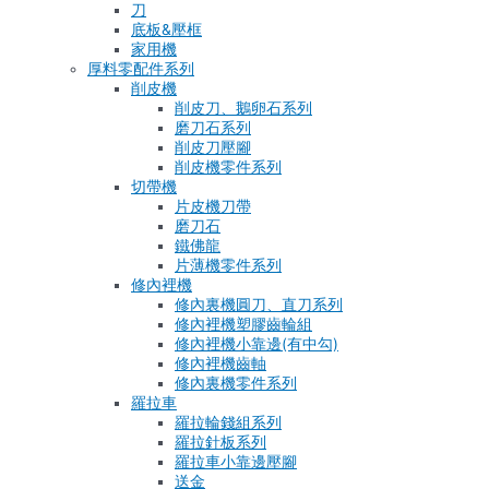
刀
底板&壓框
家用機
厚料零配件系列
削皮機
削皮刀、鵝卵石系列
磨刀石系列
削皮刀壓腳
削皮機零件系列
切帶機
片皮機刀帶
磨刀石
鐵佛龍
片薄機零件系列
修內裡機
修內裏機圓刀、直刀系列
修內裡機塑膠齒輪組
修內裡機小靠邊(有中勾)
修內裡機齒軸
修內裏機零件系列
羅拉車
羅拉輪錢組系列
羅拉針板系列
羅拉車小靠邊壓腳
送金