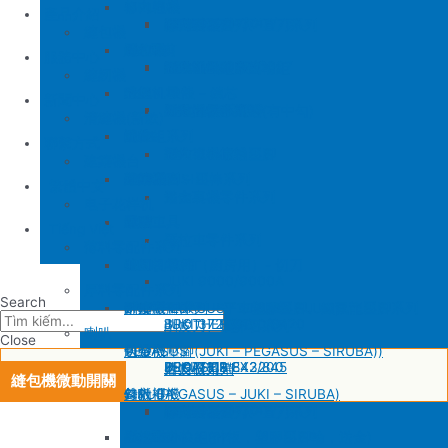
SIRUBA
修內裡機
產品介紹
JUKI 8700
BROTHER 430D
SIRUBA 737/747/757
削皮刀壓腳
磨刀石
修內裏機圓刀、直刀系列
縫包機
KM 電剪
羅拉車
縫包機
服務中心
SIRUBA F007/C007
削皮機零件系列
鐵佛龍
修內裡機塑膠齒輪組
羅拉輪錢組系列
YUAN LI
縫紉機
針板
大釜 – 梭殼 – 鎖芯
缝纫机零件
YUAN LI
新聞中心
SIRUBA VC008
片薄機零件系列
修內裡機小靠邊(有中勾)
羅拉針板系列
KPS
清縫機(新款)
送金
沙拉組系列
JUKI
配件
聯繫方式
修內裡機齒軸
羅拉車小靠邊壓腳
YAO HAN
建築機台
塑膠壓腳
針棒系列 – 壓棒系列
MITSUBISHI
建築機台
修內裏機零件系列
送金
电子花样机
壓腳
針頭
施工工具
電腦車
Tiếng Việt
羅拉車零件系列
薄料零配件系列
GAUGE SET
剪刀 – 剪刀（廚房用）- 切刀
缝纫机零件
JUKI
JUKI 9000/9000A
厚料零配件系列
Search
針鎦 (PEGASUS – SIRUBA – JUKI)
平車壓腳系列 – 平車塑膠壓腳、鐵氟龍壓腳系列
BROTHER
削皮機
JUKI 372/373
BROTHER 8450/8420
削皮刀、鵝卵石系列
喇叭
Close
包縫機壓腳(JUKI – PEGASUS – SIRUBA))
送金
PEGASUS
切帶機
JUKI 781
BROTHER 842/845
PEGASUS EX3200
磨刀石系列
片皮機刀帶
縫包機微動開關
勾針 (PEGASUS – JUKI – SIRUBA)
針板
SIRUBA
修內裡機
JUKI 8700
BROTHER 430D
SIRUBA 737/747/757
削皮刀壓腳
磨刀石
修內裏機圓刀、直刀系列
NEWLONG NP-7
模板機針位組(針板，塑膠壓腳輪，送金)
KM 電剪
羅拉車