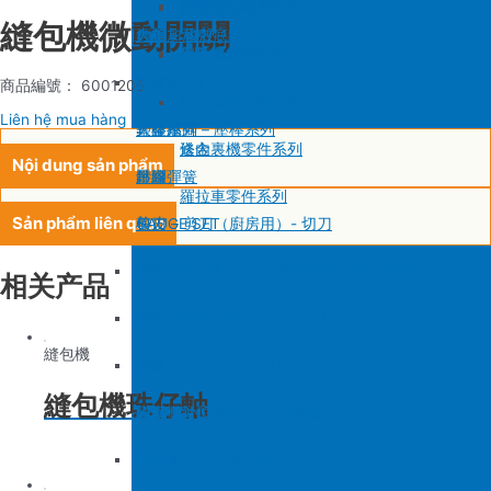
SIRUBA F007/C007
削皮機零件系列
鐵佛龍
修內裡機塑膠齒輪組
羅拉輪錢組系列
縫包機微動開關
大釜 – 梭殼 – 鎖芯
自動加油中底縫合機
針板
大釜 – 梭殼 – 鎖芯
SIRUBA VC008
片薄機零件系列
修內裡機小靠邊(有中勾)
羅拉針板系列
沙拉組
羅拉車零件系列
送金
沙拉組系列
商品編號： 6001206
修內裡機齒軸
羅拉車小靠邊壓腳
Liên hệ mua hàng
大釜擋
塑膠壓腳
針棒系列 – 壓棒系列
修內裏機零件系列
送金
Nội dung sản phẩm
吊線彈簧
壓腳
針頭
羅拉車零件系列
Sản phẩm liên quan
梭皮
GAUGE SET
剪刀 – 剪刀（廚房用）- 切刀
螺絲
針鎦 (PEGASUS – SIRUBA – JUKI)
平車壓腳系列 – 平車塑膠壓腳、鐵氟龍壓腳系列
相关产品
剪刀 – 剪刀（廚房用）- 切刀
包縫機壓腳(JUKI – PEGASUS – SIRUBA))
送金
縫包機
針頭
勾針 (PEGASUS – JUKI – SIRUBA)
針板
縫包機珠仔軸
磁鐵
NEWLONG NP-7
模板機針位組(針板，塑膠壓腳輪，送金)
刀
大釜 – 梭殼 – 鎖芯
自動加油中底縫合機