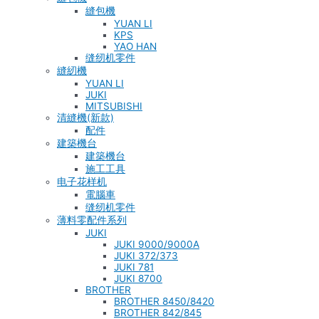
縫包機
YUAN LI
KPS
YAO HAN
缝纫机零件
縫紉機
YUAN LI
JUKI
MITSUBISHI
清縫機(新款)
配件
建築機台
建築機台
施工工具
电子花样机
電腦車
缝纫机零件
薄料零配件系列
JUKI
JUKI 9000/9000A
JUKI 372/373
JUKI 781
JUKI 8700
BROTHER
BROTHER 8450/8420
BROTHER 842/845