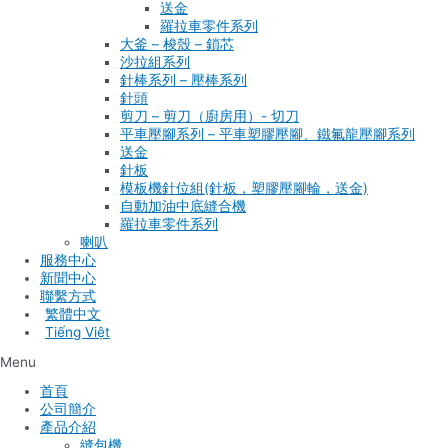
送金
羅拉車零件系列
大釜 – 梭殼 – 鎖芯
沙拉組系列
針棒系列 – 壓棒系列
針頭
剪刀 – 剪刀（廚房用）- 切刀
平車壓腳系列 – 平車塑膠壓腳、鐵氟龍壓腳系列
送金
針板
模板機針位組(針板，塑膠壓腳輪，送金)
自動加油中底縫合機
羅拉車零件系列
喇叭
服務中心
新聞中心
聯繫方式
Tiếng Việt
Menu
首頁
公司簡介
產品介紹
縫包機