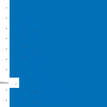
公司簡介
產品介紹
縫包機
縫包機
服務中心
YUAN LI
縫紉機
缝纫机零件
YUAN LI
新聞中心
KPS
清縫機(新款)
JUKI
配件
聯繫方式
YAO HAN
建築機台
MITSUBISHI
建築機台
电子花样机
施工工具
電腦車
Tiếng Việt
薄料零配件系列
缝纫机零件
JUKI
JUKI 9000/9000A
Menu
厚料零配件系列
BROTHER
削皮機
首頁
JUKI 372/373
BROTHER 8450/8420
削皮刀、鵝卵石系列
喇叭
PEGASUS
切帶機
公司簡介
JUKI 781
BROTHER 842/845
PEGASUS EX3200
磨刀石系列
片皮機刀帶