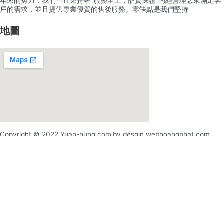
年來的努力，我們一直秉持著”服務至上，品質保證”的經營理念來滿足客
戶的需求，並且提供專業優質的售後服務。零缺點是我們堅持
地圖
Copyright © 2022 Yuan-hung.com by desgin webhoangphat.com
x
x
登录
用户名或电邮地址
*