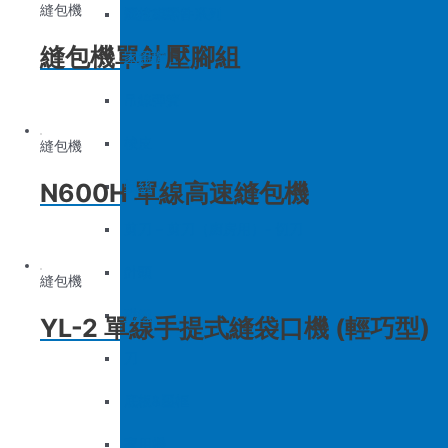
縫包機
底板&壓框
沙拉組
羅拉車零件系列
縫包機單針壓腳組
家用機
大釜擋
吊線彈簧
梭皮
縫包機
N600H 單線高速縫包機
螺絲
剪刀 – 剪刀（廚房用）- 切刀
針頭
縫包機
磁鐵
YL-2 單線手提式縫袋口機 (輕巧型)
刀
底板&壓框
家用機