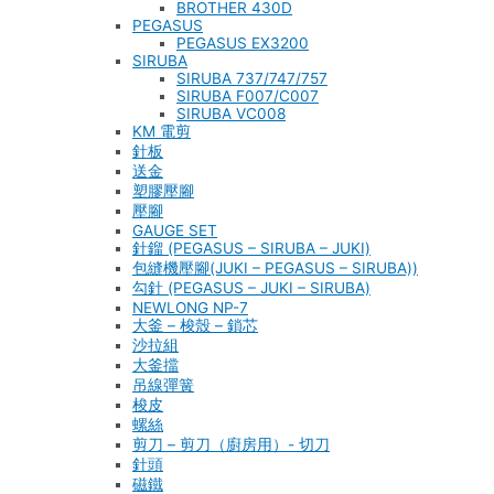
BROTHER 430D
PEGASUS
PEGASUS EX3200
SIRUBA
SIRUBA 737/747/757
SIRUBA F007/C007
SIRUBA VC008
KM 電剪
針板
送金
塑膠壓腳
壓腳
GAUGE SET
針鎦 (PEGASUS – SIRUBA – JUKI)
包縫機壓腳(JUKI – PEGASUS – SIRUBA))
勾針 (PEGASUS – JUKI – SIRUBA)
NEWLONG NP-7
大釜 – 梭殼 – 鎖芯
沙拉組
大釜擋
吊線彈簧
梭皮
螺絲
剪刀 – 剪刀（廚房用）- 切刀
針頭
磁鐵