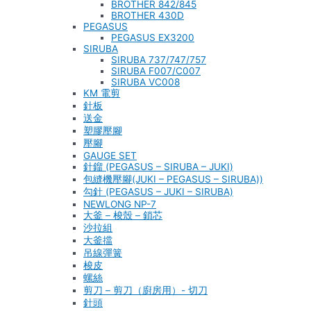
BROTHER 842/845
BROTHER 430D
PEGASUS
PEGASUS EX3200
SIRUBA
SIRUBA 737/747/757
SIRUBA F007/C007
SIRUBA VC008
KM 電剪
針板
送金
塑膠壓腳
壓腳
GAUGE SET
針鎦 (PEGASUS – SIRUBA – JUKI)
包縫機壓腳(JUKI – PEGASUS – SIRUBA))
勾針 (PEGASUS – JUKI – SIRUBA)
NEWLONG NP-7
大釜 – 梭殼 – 鎖芯
沙拉組
大釜擋
吊線彈簧
梭皮
螺絲
剪刀 – 剪刀（廚房用）- 切刀
針頭