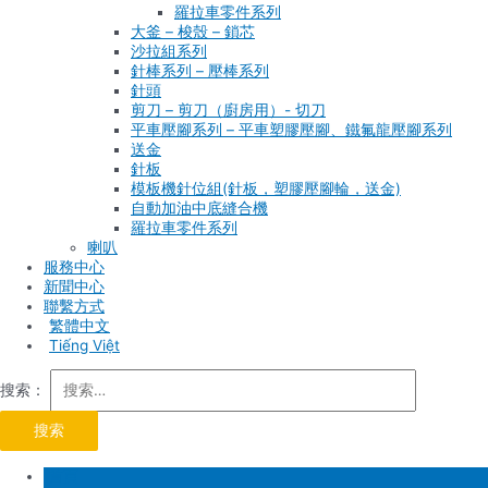
羅拉車零件系列
大釜 – 梭殼 – 鎖芯
沙拉組系列
針棒系列 – 壓棒系列
針頭
剪刀 – 剪刀（廚房用）- 切刀
平車壓腳系列 – 平車塑膠壓腳、鐵氟龍壓腳系列
送金
針板
模板機針位組(針板，塑膠壓腳輪，送金)
自動加油中底縫合機
羅拉車零件系列
喇叭
服務中心
新聞中心
聯繫方式
Tiếng Việt
搜索：
首頁