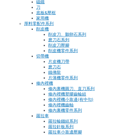
磁鐵
刀
底板&壓框
家用機
厚料零配件系列
削皮機
削皮刀、鵝卵石系列
磨刀石系列
削皮刀壓腳
削皮機零件系列
切帶機
片皮機刀帶
磨刀石
鐵佛龍
片薄機零件系列
修內裡機
修內裏機圓刀、直刀系列
修內裡機塑膠齒輪組
修內裡機小靠邊(有中勾)
修內裡機齒軸
修內裏機零件系列
羅拉車
羅拉輪錢組系列
羅拉針板系列
羅拉車小靠邊壓腳