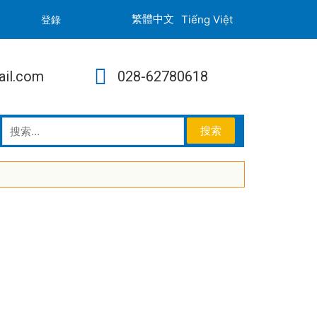
Tiếng Việt
登錄
ail.com
028-62780618