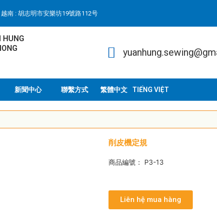
越南 : 胡志明市安樂坊19號路112号
N HUNG
HONG
yuanhung.sewing@gm
新聞中心
聯繫方式
TIẾNG VIỆT
削皮機定規
商品編號： P3-13
Liên hệ mua hàng