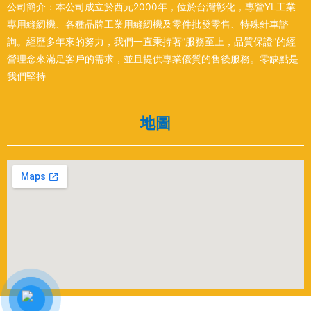
公司簡介：本公司成立於西元2000年，位於台灣彰化，專營YL工業
專用縫紉機、各種品牌工業用縫紉機及零件批發零售、特殊針車諮
詢。經歷多年來的努力，我們一直秉持著”服務至上，品質保證”的經
營理念來滿足客戶的需求，並且提供專業優質的售後服務。零缺點是
我們堅持
地圖
Copyright © 2022 Yuan-hung.com by desgin