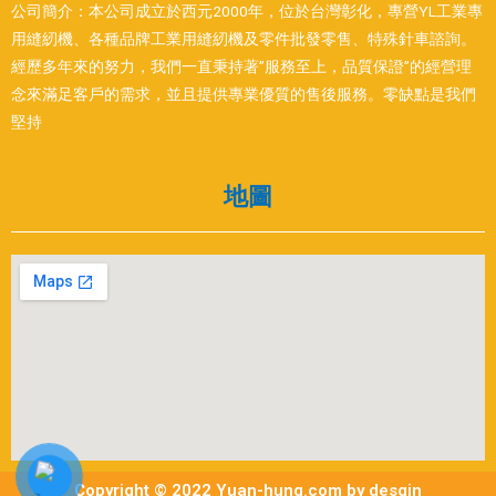
公司簡介：本公司成立於西元2000年，位於台灣彰化，專營YL工業專
用縫紉機、各種品牌工業用縫紉機及零件批發零售、特殊針車諮詢。
經歷多年來的努力，我們一直秉持著”服務至上，品質保證”的經營理
念來滿足客戶的需求，並且提供專業優質的售後服務。零缺點是我們
堅持
地圖
Copyright © 2022 Yuan-hung.com by desgin