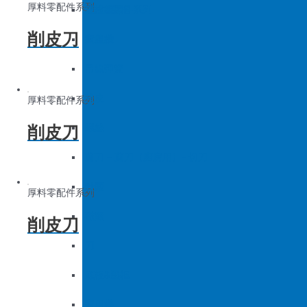
厚料零配件系列
底板&壓框
沙拉組
羅拉車零件系列
削皮刀
家用機
大釜擋
吊線彈簧
梭皮
厚料零配件系列
削皮刀
螺絲
剪刀 – 剪刀（廚房用）- 切刀
針頭
厚料零配件系列
磁鐵
削皮刀
刀
底板&壓框
家用機