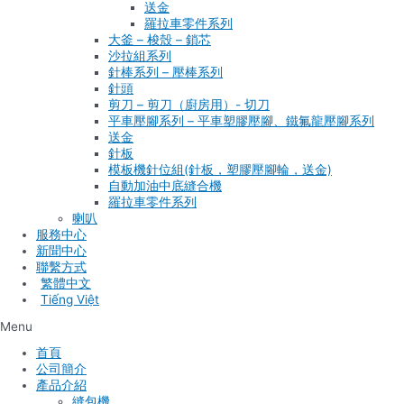
送金
羅拉車零件系列
大釜 – 梭殼 – 鎖芯
沙拉組系列
針棒系列 – 壓棒系列
針頭
剪刀 – 剪刀（廚房用）- 切刀
平車壓腳系列 – 平車塑膠壓腳、鐵氟龍壓腳系列
送金
針板
模板機針位組(針板，塑膠壓腳輪，送金)
自動加油中底縫合機
羅拉車零件系列
喇叭
服務中心
新聞中心
聯繫方式
Tiếng Việt
Menu
首頁
公司簡介
產品介紹
縫包機