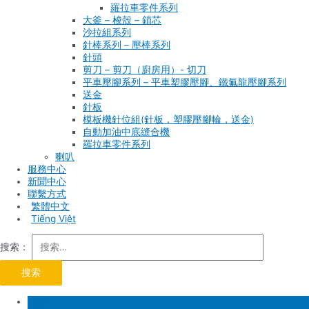
羅拉車零件系列
大釜 – 梭殼 – 鎖芯
沙拉組系列
針棒系列 – 壓棒系列
針頭
剪刀 – 剪刀（廚房用）- 切刀
平車壓腳系列 – 平車塑膠壓腳、鐵氟龍壓腳系列
送金
針板
模板機針位組(針板，塑膠壓腳輪，送金)
自動加油中底縫合機
羅拉車零件系列
喇叭
服務中心
新聞中心
聯繫方式
Tiếng Việt
搜索：
首頁