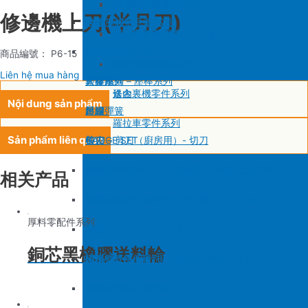
SIRUBA F007/C007
削皮機零件系列
鐵佛龍
修內裡機塑膠齒輪組
羅拉輪錢組系列
修邊機上刀(半月刀)
大釜 – 梭殼 – 鎖芯
自動加油中底縫合機
針板
大釜 – 梭殼 – 鎖芯
SIRUBA VC008
片薄機零件系列
修內裡機小靠邊(有中勾)
羅拉針板系列
沙拉組
羅拉車零件系列
送金
沙拉組系列
商品編號： P6-15
修內裡機齒軸
羅拉車小靠邊壓腳
Liên hệ mua hàng
大釜擋
塑膠壓腳
針棒系列 – 壓棒系列
修內裏機零件系列
送金
Nội dung sản phẩm
吊線彈簧
壓腳
針頭
羅拉車零件系列
Sản phẩm liên quan
梭皮
GAUGE SET
剪刀 – 剪刀（廚房用）- 切刀
螺絲
針鎦 (PEGASUS – SIRUBA – JUKI)
平車壓腳系列 – 平車塑膠壓腳、鐵氟龍壓腳系列
相关产品
剪刀 – 剪刀（廚房用）- 切刀
包縫機壓腳(JUKI – PEGASUS – SIRUBA))
送金
厚料零配件系列
針頭
勾針 (PEGASUS – JUKI – SIRUBA)
針板
銅芯黑橡膠送料輪
磁鐵
NEWLONG NP-7
模板機針位組(針板，塑膠壓腳輪，送金)
刀
大釜 – 梭殼 – 鎖芯
自動加油中底縫合機