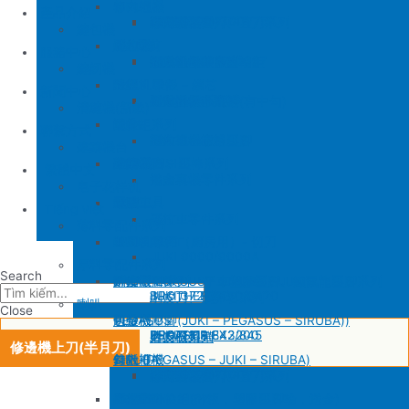
SIRUBA
修內裡機
產品介紹
JUKI 8700
BROTHER 430D
SIRUBA 737/747/757
削皮刀壓腳
磨刀石
修內裏機圓刀、直刀系列
縫包機
KM 電剪
羅拉車
縫包機
服務中心
SIRUBA F007/C007
削皮機零件系列
鐵佛龍
修內裡機塑膠齒輪組
羅拉輪錢組系列
YUAN LI
縫紉機
針板
大釜 – 梭殼 – 鎖芯
缝纫机零件
YUAN LI
新聞中心
SIRUBA VC008
片薄機零件系列
修內裡機小靠邊(有中勾)
羅拉針板系列
KPS
清縫機(新款)
送金
沙拉組系列
JUKI
配件
聯繫方式
修內裡機齒軸
羅拉車小靠邊壓腳
YAO HAN
建築機台
塑膠壓腳
針棒系列 – 壓棒系列
MITSUBISHI
建築機台
修內裏機零件系列
送金
电子花样机
壓腳
針頭
施工工具
電腦車
Tiếng Việt
羅拉車零件系列
薄料零配件系列
GAUGE SET
剪刀 – 剪刀（廚房用）- 切刀
缝纫机零件
JUKI
JUKI 9000/9000A
厚料零配件系列
Search
針鎦 (PEGASUS – SIRUBA – JUKI)
平車壓腳系列 – 平車塑膠壓腳、鐵氟龍壓腳系列
BROTHER
削皮機
JUKI 372/373
BROTHER 8450/8420
削皮刀、鵝卵石系列
喇叭
Close
包縫機壓腳(JUKI – PEGASUS – SIRUBA))
送金
PEGASUS
切帶機
JUKI 781
BROTHER 842/845
PEGASUS EX3200
磨刀石系列
片皮機刀帶
修邊機上刀(半月刀)
勾針 (PEGASUS – JUKI – SIRUBA)
針板
SIRUBA
修內裡機
JUKI 8700
BROTHER 430D
SIRUBA 737/747/757
削皮刀壓腳
磨刀石
修內裏機圓刀、直刀系列
NEWLONG NP-7
模板機針位組(針板，塑膠壓腳輪，送金)
KM 電剪
羅拉車