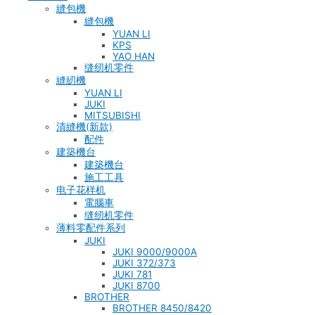
縫包機
縫包機
YUAN LI
KPS
YAO HAN
缝纫机零件
縫紉機
YUAN LI
JUKI
MITSUBISHI
清縫機(新款)
配件
建築機台
建築機台
施工工具
电子花样机
電腦車
缝纫机零件
薄料零配件系列
JUKI
JUKI 9000/9000A
JUKI 372/373
JUKI 781
JUKI 8700
BROTHER
BROTHER 8450/8420