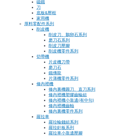
磁鐵
刀
底板&壓框
家用機
厚料零配件系列
削皮機
削皮刀、鵝卵石系列
磨刀石系列
削皮刀壓腳
削皮機零件系列
切帶機
片皮機刀帶
磨刀石
鐵佛龍
片薄機零件系列
修內裡機
修內裏機圓刀、直刀系列
修內裡機塑膠齒輪組
修內裡機小靠邊(有中勾)
修內裡機齒軸
修內裏機零件系列
羅拉車
羅拉輪錢組系列
羅拉針板系列
羅拉車小靠邊壓腳