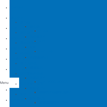
公司簡介
產品介紹
縫包機
縫包機
服務中心
YUAN LI
縫紉機
缝纫机零件
YUAN LI
新聞中心
KPS
清縫機(新款)
JUKI
配件
聯繫方式
YAO HAN
建築機台
MITSUBISHI
建築機台
电子花样机
施工工具
電腦車
Tiếng Việt
薄料零配件系列
缝纫机零件
JUKI
JUKI 9000/9000A
Menu
厚料零配件系列
BROTHER
削皮機
首頁
JUKI 372/373
BROTHER 8450/8420
削皮刀、鵝卵石系列
喇叭
PEGASUS
切帶機
公司簡介
JUKI 781
BROTHER 842/845
PEGASUS EX3200
磨刀石系列
片皮機刀帶