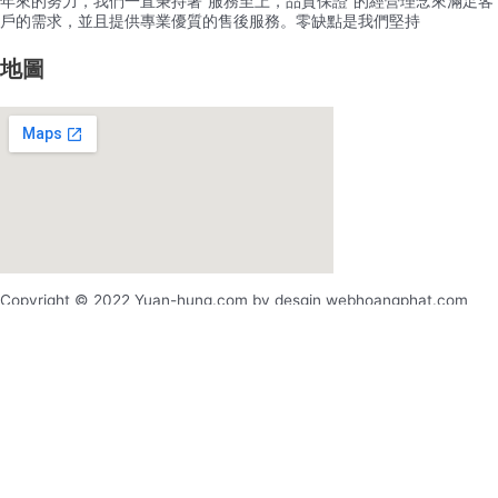
年來的努力，我們一直秉持著”服務至上，品質保證”的經營理念來滿足客
戶的需求，並且提供專業優質的售後服務。零缺點是我們堅持
地圖
Copyright © 2022 Yuan-hung.com by desgin webhoangphat.com
x
x
登录
用户名或电邮地址
*