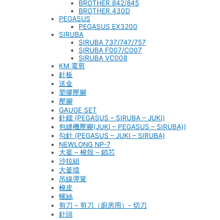
BROTHER 842/845
BROTHER 430D
PEGASUS
PEGASUS EX3200
SIRUBA
SIRUBA 737/747/757
SIRUBA F007/C007
SIRUBA VC008
KM 電剪
針板
送金
塑膠壓腳
壓腳
GAUGE SET
針鎦 (PEGASUS – SIRUBA – JUKI)
包縫機壓腳(JUKI – PEGASUS – SIRUBA))
勾針 (PEGASUS – JUKI – SIRUBA)
NEWLONG NP-7
大釜 – 梭殼 – 鎖芯
沙拉組
大釜擋
吊線彈簧
梭皮
螺絲
剪刀 – 剪刀（廚房用）- 切刀
針頭