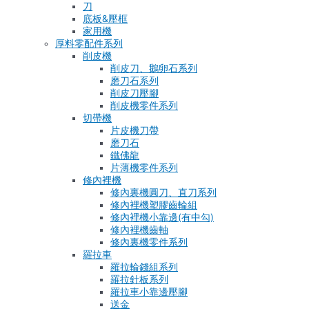
刀
底板&壓框
家用機
厚料零配件系列
削皮機
削皮刀、鵝卵石系列
磨刀石系列
削皮刀壓腳
削皮機零件系列
切帶機
片皮機刀帶
磨刀石
鐵佛龍
片薄機零件系列
修內裡機
修內裏機圓刀、直刀系列
修內裡機塑膠齒輪組
修內裡機小靠邊(有中勾)
修內裡機齒軸
修內裏機零件系列
羅拉車
羅拉輪錢組系列
羅拉針板系列
羅拉車小靠邊壓腳
送金