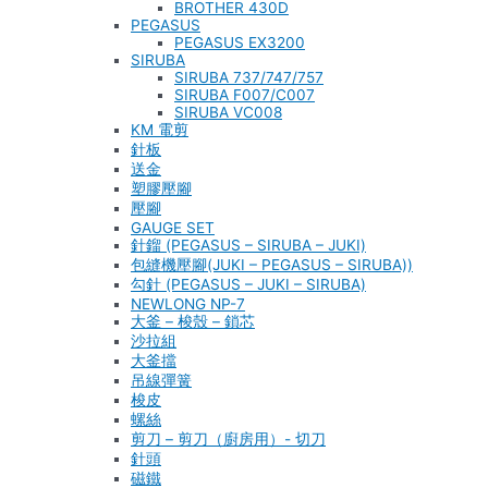
BROTHER 430D
PEGASUS
PEGASUS EX3200
SIRUBA
SIRUBA 737/747/757
SIRUBA F007/C007
SIRUBA VC008
KM 電剪
針板
送金
塑膠壓腳
壓腳
GAUGE SET
針鎦 (PEGASUS – SIRUBA – JUKI)
包縫機壓腳(JUKI – PEGASUS – SIRUBA))
勾針 (PEGASUS – JUKI – SIRUBA)
NEWLONG NP-7
大釜 – 梭殼 – 鎖芯
沙拉組
大釜擋
吊線彈簧
梭皮
螺絲
剪刀 – 剪刀（廚房用）- 切刀
針頭
磁鐵