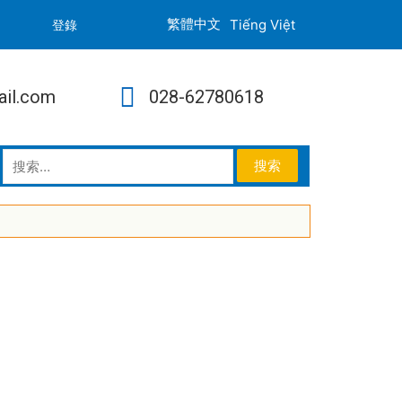
Tiếng Việt
登錄
ail.com
028-62780618