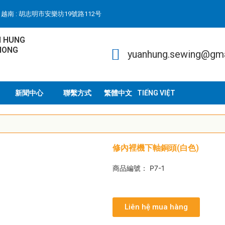
越南 : 胡志明市安樂坊19號路112号
N HUNG
HONG
yuanhung.sewing@gm
新聞中心
聯繫方式
TIẾNG VIỆT
修內裡機下軸銅頭(白色)
商品編號： P7-1
Liên hệ mua hàng