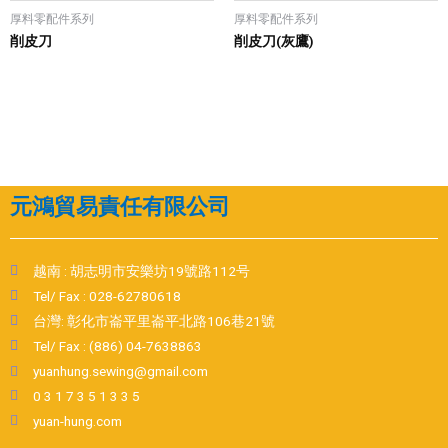
厚料零配件系列
厚料零配件系列
削皮刀
削皮刀(灰鷹)
元鴻貿易責任有限公司
越南 : 胡志明市安樂坊19號路112号
Tel/ Fax : 028-62780618
台灣: 彰化市崙平里崙平北路106巷21號
Tel/ Fax : (886) 04-7638863
yuanhung.sewing@gmail.com
0 3 1 7 3 5 1 3 3 5
yuan-hung.com