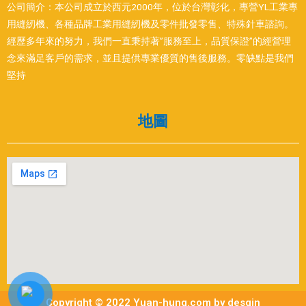
公司簡介：本公司成立於西元2000年，位於台灣彰化，專營YL工業專
用縫紉機、各種品牌工業用縫紉機及零件批發零售、特殊針車諮詢。
經歷多年來的努力，我們一直秉持著”服務至上，品質保證”的經營理
念來滿足客戶的需求，並且提供專業優質的售後服務。零缺點是我們
堅持
地圖
Copyright © 2022 Yuan-hung.com by desgin