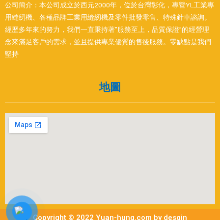
公司簡介：本公司成立於西元2000年，位於台灣彰化，專營YL工業專
用縫紉機、各種品牌工業用縫紉機及零件批發零售、特殊針車諮詢。
經歷多年來的努力，我們一直秉持著”服務至上，品質保證”的經營理
念來滿足客戶的需求，並且提供專業優質的售後服務。零缺點是我們
堅持
地圖
Copyright © 2022 Yuan-hung.com by desgin