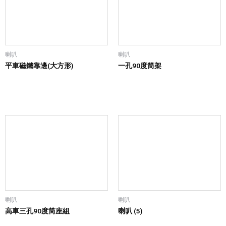
喇叭
喇叭
平車磁鐵靠邊(大方形)
一孔90度筒架
喇叭
喇叭
高車三孔90度筒座組
喇叭 (5)