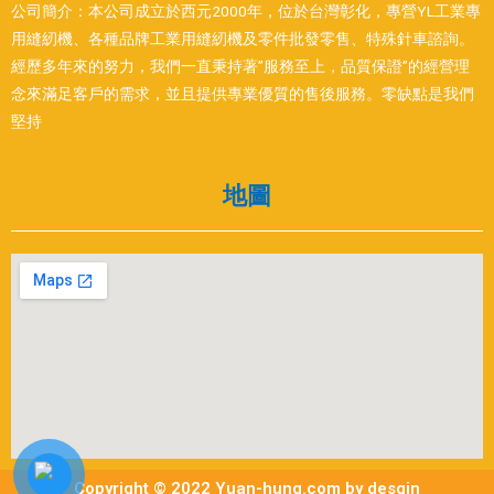
公司簡介：本公司成立於西元2000年，位於台灣彰化，專營YL工業專
用縫紉機、各種品牌工業用縫紉機及零件批發零售、特殊針車諮詢。
經歷多年來的努力，我們一直秉持著”服務至上，品質保證”的經營理
念來滿足客戶的需求，並且提供專業優質的售後服務。零缺點是我們
堅持
地圖
Copyright © 2022 Yuan-hung.com by desgin