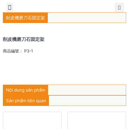
TIẾNG VIỆT
公司簡介
產品介紹
服務中心
新聞中心
聯繫方式
削皮機磨刀石固定架
削皮機磨刀石固定架
商品編號： P3-1
Liên hệ mua hàng
Nội dung sản phẩm
Sản phẩm liên quan