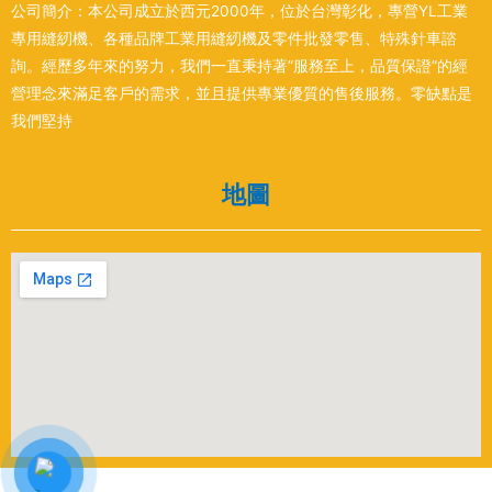
公司簡介：本公司成立於西元2000年，位於台灣彰化，專營YL工業
專用縫紉機、各種品牌工業用縫紉機及零件批發零售、特殊針車諮
詢。經歷多年來的努力，我們一直秉持著”服務至上，品質保證”的經
營理念來滿足客戶的需求，並且提供專業優質的售後服務。零缺點是
我們堅持
地圖
Copyright © 2022 Yuan-hung.com by desgin