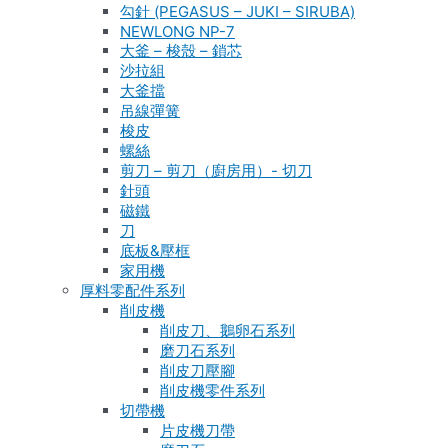
勾針 (PEGASUS – JUKI – SIRUBA)
NEWLONG NP-7
大釜 – 梭殼 – 鎖芯
沙拉組
大釜擋
吊線彈簧
梭皮
螺絲
剪刀 – 剪刀（廚房用）- 切刀
針頭
磁鐵
刀
底板&壓框
家用機
厚料零配件系列
削皮機
削皮刀、鵝卵石系列
磨刀石系列
削皮刀壓腳
削皮機零件系列
切帶機
片皮機刀帶