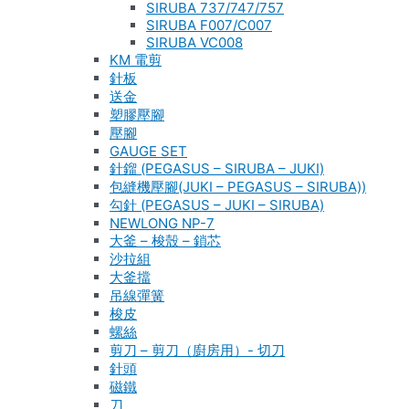
SIRUBA 737/747/757
SIRUBA F007/C007
SIRUBA VC008
KM 電剪
針板
送金
塑膠壓腳
壓腳
GAUGE SET
針鎦 (PEGASUS – SIRUBA – JUKI)
包縫機壓腳(JUKI – PEGASUS – SIRUBA))
勾針 (PEGASUS – JUKI – SIRUBA)
NEWLONG NP-7
大釜 – 梭殼 – 鎖芯
沙拉組
大釜擋
吊線彈簧
梭皮
螺絲
剪刀 – 剪刀（廚房用）- 切刀
針頭
磁鐵
刀