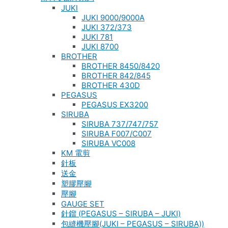
JUKI
JUKI 9000/9000A
JUKI 372/373
JUKI 781
JUKI 8700
BROTHER
BROTHER 8450/8420
BROTHER 842/845
BROTHER 430D
PEGASUS
PEGASUS EX3200
SIRUBA
SIRUBA 737/747/757
SIRUBA F007/C007
SIRUBA VC008
KM 電剪
針板
送金
塑膠壓腳
壓腳
GAUGE SET
針鎦 (PEGASUS – SIRUBA – JUKI)
包縫機壓腳(JUKI – PEGASUS – SIRUBA))