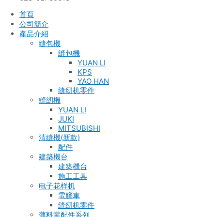
首頁
公司簡介
產品介紹
縫包機
縫包機
YUAN LI
KPS
YAO HAN
缝纫机零件
縫紉機
YUAN LI
JUKI
MITSUBISHI
清縫機(新款)
配件
建築機台
建築機台
施工工具
电子花样机
電腦車
缝纫机零件
薄料零配件系列