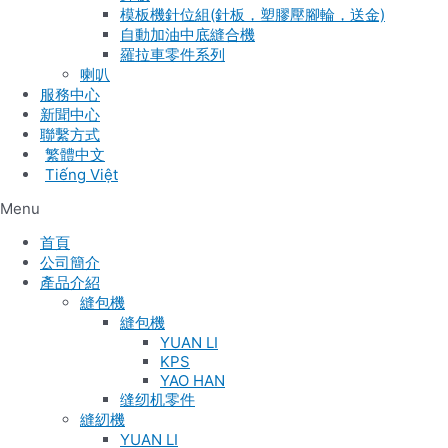
模板機針位組(針板，塑膠壓腳輪，送金)
自動加油中底縫合機
羅拉車零件系列
喇叭
服務中心
新聞中心
聯繫方式
Tiếng Việt
Menu
首頁
公司簡介
產品介紹
縫包機
縫包機
YUAN LI
KPS
YAO HAN
缝纫机零件
縫紉機
YUAN LI