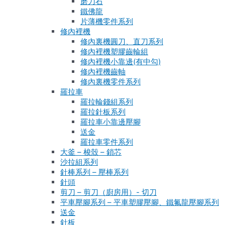
磨刀石
鐵佛龍
片薄機零件系列
修內裡機
修內裏機圓刀、直刀系列
修內裡機塑膠齒輪組
修內裡機小靠邊(有中勾)
修內裡機齒軸
修內裏機零件系列
羅拉車
羅拉輪錢組系列
羅拉針板系列
羅拉車小靠邊壓腳
送金
羅拉車零件系列
大釜 – 梭殼 – 鎖芯
沙拉組系列
針棒系列 – 壓棒系列
針頭
剪刀 – 剪刀（廚房用）- 切刀
平車壓腳系列 – 平車塑膠壓腳、鐵氟龍壓腳系列
送金
針板