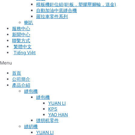
模板機針位組(針板，塑膠壓腳輪，送金)
自動加油中底縫合機
羅拉車零件系列
喇叭
服務中心
新聞中心
聯繫方式
Tiếng Việt
Menu
首頁
公司簡介
產品介紹
縫包機
縫包機
YUAN LI
KPS
YAO HAN
缝纫机零件
縫紉機
YUAN LI