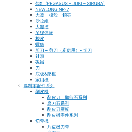
勾針 (PEGASUS – JUKI – SIRUBA)
NEWLONG NP-7
大釜 – 梭殼 – 鎖芯
沙拉組
大釜擋
吊線彈簧
梭皮
螺絲
剪刀 – 剪刀（廚房用）- 切刀
針頭
磁鐵
刀
底板&壓框
家用機
厚料零配件系列
削皮機
削皮刀、鵝卵石系列
磨刀石系列
削皮刀壓腳
削皮機零件系列
切帶機
片皮機刀帶