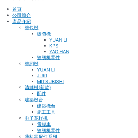
首頁
公司簡介
產品介紹
縫包機
縫包機
YUAN LI
KPS
YAO HAN
缝纫机零件
縫紉機
YUAN LI
JUKI
MITSUBISHI
清縫機(新款)
配件
建築機台
建築機台
施工工具
电子花样机
電腦車
缝纫机零件
薄料零配件系列