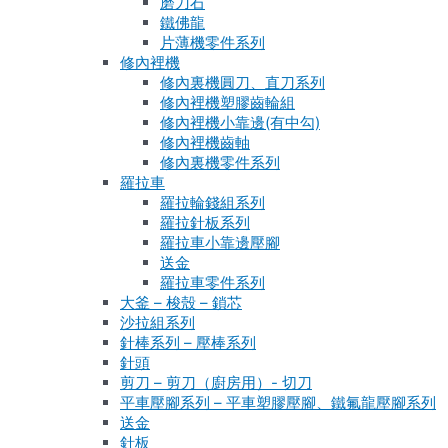
磨刀石
鐵佛龍
片薄機零件系列
修內裡機
修內裏機圓刀、直刀系列
修內裡機塑膠齒輪組
修內裡機小靠邊(有中勾)
修內裡機齒軸
修內裏機零件系列
羅拉車
羅拉輪錢組系列
羅拉針板系列
羅拉車小靠邊壓腳
送金
羅拉車零件系列
大釜 – 梭殼 – 鎖芯
沙拉組系列
針棒系列 – 壓棒系列
針頭
剪刀 – 剪刀（廚房用）- 切刀
平車壓腳系列 – 平車塑膠壓腳、鐵氟龍壓腳系列
送金
針板