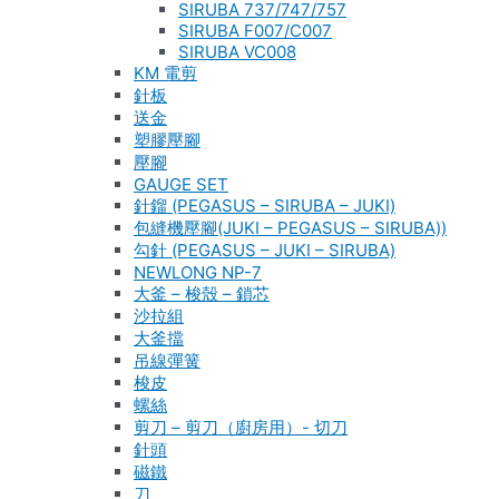
SIRUBA 737/747/757
SIRUBA F007/C007
SIRUBA VC008
KM 電剪
針板
送金
塑膠壓腳
壓腳
GAUGE SET
針鎦 (PEGASUS – SIRUBA – JUKI)
包縫機壓腳(JUKI – PEGASUS – SIRUBA))
勾針 (PEGASUS – JUKI – SIRUBA)
NEWLONG NP-7
大釜 – 梭殼 – 鎖芯
沙拉組
大釜擋
吊線彈簧
梭皮
螺絲
剪刀 – 剪刀（廚房用）- 切刀
針頭
磁鐵
刀