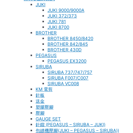
JUKI
JUKI 9000/9000A
JUKI 372/373
JUKI 781
JUKI 8700
BROTHER
BROTHER 8450/8420
BROTHER 842/845
BROTHER 430D
PEGASUS
PEGASUS EX3200
SIRUBA
SIRUBA 737/747/757
SIRUBA F007/C007
SIRUBA VC008
KM 電剪
針板
送金
塑膠壓腳
壓腳
GAUGE SET
針鎦 (PEGASUS – SIRUBA – JUKI)
包縫機壓腳(JUKI – PEGASUS – SIRUBA))