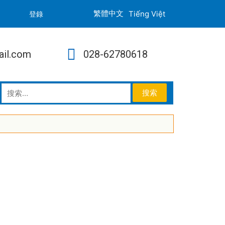
Tiếng Việt
登錄
ail.com
028-62780618