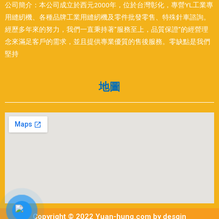
公司簡介：本公司成立於西元2000年，位於台灣彰化，專營YL工業專
用縫紉機、各種品牌工業用縫紉機及零件批發零售、特殊針車諮詢。
經歷多年來的努力，我們一直秉持著”服務至上，品質保證”的經營理
念來滿足客戶的需求，並且提供專業優質的售後服務。零缺點是我們
堅持
地圖
Copyright © 2022 Yuan-hung.com by desgin