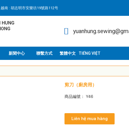
越南 : 胡志明市安樂坊19號路112号
N HUNG
HONG
yuanhung.sewing@gm
新聞中心
聯繫方式
TIẾNG VIỆT
剪刀（廚房用）
商品編號： Y46
Liên hệ mua hàng