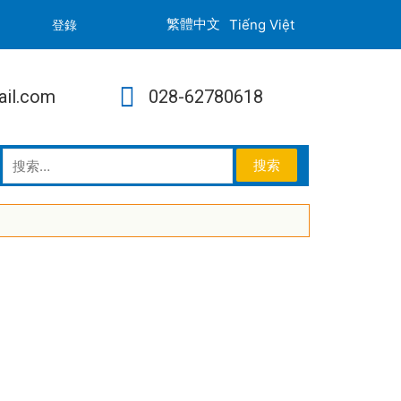
Tiếng Việt
登錄
ail.com
028-62780618