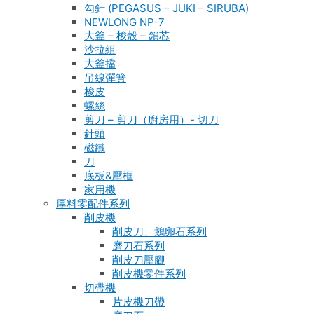
勾針 (PEGASUS – JUKI – SIRUBA)
NEWLONG NP-7
大釜 – 梭殼 – 鎖芯
沙拉組
大釜擋
吊線彈簧
梭皮
螺絲
剪刀 – 剪刀（廚房用）- 切刀
針頭
磁鐵
刀
底板&壓框
家用機
厚料零配件系列
削皮機
削皮刀、鵝卵石系列
磨刀石系列
削皮刀壓腳
削皮機零件系列
切帶機
片皮機刀帶