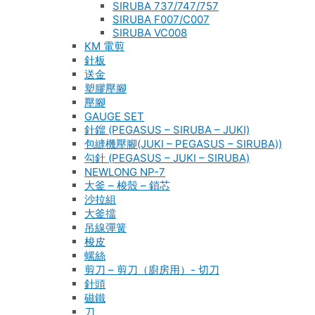
SIRUBA 737/747/757
SIRUBA F007/C007
SIRUBA VC008
KM 電剪
針板
送金
塑膠壓腳
壓腳
GAUGE SET
針鎦 (PEGASUS – SIRUBA – JUKI)
包縫機壓腳(JUKI – PEGASUS – SIRUBA))
勾針 (PEGASUS – JUKI – SIRUBA)
NEWLONG NP-7
大釜 – 梭殼 – 鎖芯
沙拉組
大釜擋
吊線彈簧
梭皮
螺絲
剪刀 – 剪刀（廚房用）- 切刀
針頭
磁鐵
刀