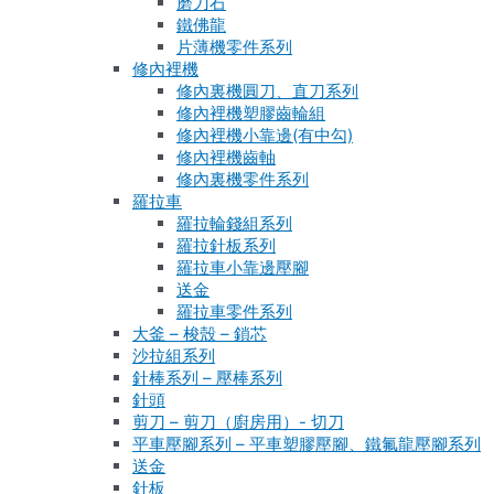
磨刀石
鐵佛龍
片薄機零件系列
修內裡機
修內裏機圓刀、直刀系列
修內裡機塑膠齒輪組
修內裡機小靠邊(有中勾)
修內裡機齒軸
修內裏機零件系列
羅拉車
羅拉輪錢組系列
羅拉針板系列
羅拉車小靠邊壓腳
送金
羅拉車零件系列
大釜 – 梭殼 – 鎖芯
沙拉組系列
針棒系列 – 壓棒系列
針頭
剪刀 – 剪刀（廚房用）- 切刀
平車壓腳系列 – 平車塑膠壓腳、鐵氟龍壓腳系列
送金
針板