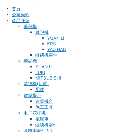
首頁
公司簡介
產品介紹
縫包機
縫包機
YUAN LI
KPS
YAO HAN
缝纫机零件
縫紉機
YUAN LI
JUKI
MITSUBISHI
清縫機(新款)
配件
建築機台
建築機台
施工工具
电子花样机
電腦車
缝纫机零件
薄料零配件系列