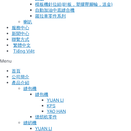
模板機針位組(針板，塑膠壓腳輪，送金)
自動加油中底縫合機
羅拉車零件系列
喇叭
服務中心
新聞中心
聯繫方式
Tiếng Việt
Menu
首頁
公司簡介
產品介紹
縫包機
縫包機
YUAN LI
KPS
YAO HAN
缝纫机零件
縫紉機
YUAN LI