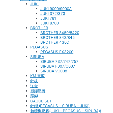
JUKI
JUKI 9000/9000A
JUKI 372/373
JUKI 781
JUKI 8700
BROTHER
BROTHER 8450/8420
BROTHER 842/845
BROTHER 430D
PEGASUS
PEGASUS EX3200
SIRUBA
SIRUBA 737/747/757
SIRUBA F007/C007
SIRUBA VC008
KM 電剪
針板
送金
塑膠壓腳
壓腳
GAUGE SET
針鎦 (PEGASUS – SIRUBA – JUKI)
包縫機壓腳(JUKI – PEGASUS – SIRUBA))