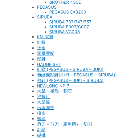
BROTHER 430D
PEGASUS
PEGASUS EX3200
SIRUBA
SIRUBA 737/747/757
SIRUBA F007/C007
SIRUBA VC008
KM 電剪
針板
送金
塑膠壓腳
壓腳
GAUGE SET
針鎦 (PEGASUS – SIRUBA – JUKI)
包縫機壓腳(JUKI – PEGASUS – SIRUBA))
勾針 (PEGASUS – JUKI – SIRUBA)
NEWLONG NP-7
大釜 – 梭殼 – 鎖芯
沙拉組
大釜擋
吊線彈簧
梭皮
螺絲
剪刀 – 剪刀（廚房用）- 切刀
針頭
磁鐵