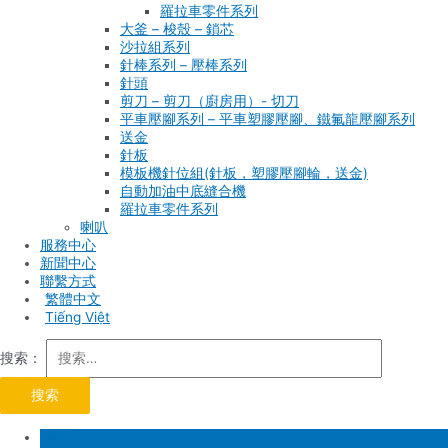
羅拉車零件系列
大釜 – 梭殼 – 鎖芯
沙拉組系列
針棒系列 – 壓棒系列
針頭
剪刀 – 剪刀（廚房用）- 切刀
平車壓腳系列 – 平車塑膠壓腳、鐵氟龍壓腳系列
送金
針板
模板機針位組(針板，塑膠壓腳輪，送金)
自動加油中底縫合機
羅拉車零件系列
喇叭
服務中心
新聞中心
聯繫方式
Tiếng Việt
搜索：
首頁