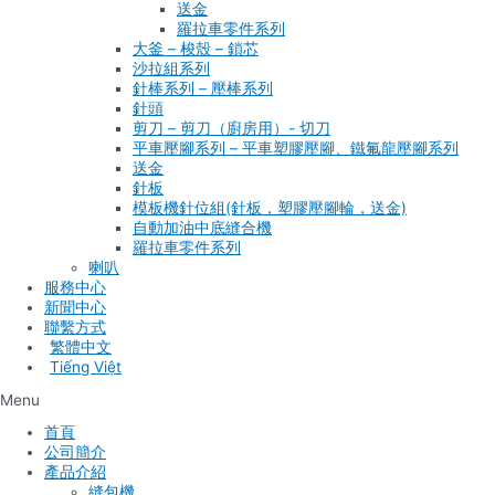
送金
羅拉車零件系列
大釜 – 梭殼 – 鎖芯
沙拉組系列
針棒系列 – 壓棒系列
針頭
剪刀 – 剪刀（廚房用）- 切刀
平車壓腳系列 – 平車塑膠壓腳、鐵氟龍壓腳系列
送金
針板
模板機針位組(針板，塑膠壓腳輪，送金)
自動加油中底縫合機
羅拉車零件系列
喇叭
服務中心
新聞中心
聯繫方式
Tiếng Việt
Menu
首頁
公司簡介
產品介紹
縫包機