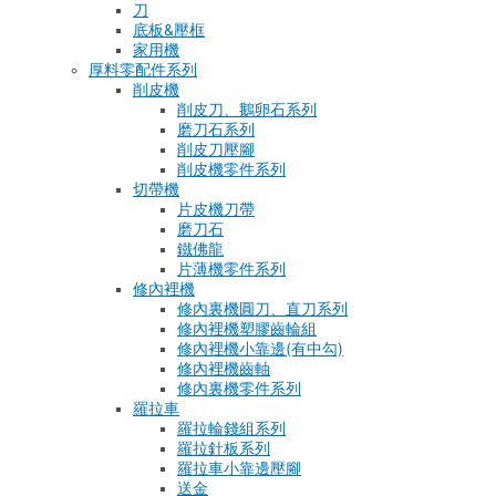
刀
底板&壓框
家用機
厚料零配件系列
削皮機
削皮刀、鵝卵石系列
磨刀石系列
削皮刀壓腳
削皮機零件系列
切帶機
片皮機刀帶
磨刀石
鐵佛龍
片薄機零件系列
修內裡機
修內裏機圓刀、直刀系列
修內裡機塑膠齒輪組
修內裡機小靠邊(有中勾)
修內裡機齒軸
修內裏機零件系列
羅拉車
羅拉輪錢組系列
羅拉針板系列
羅拉車小靠邊壓腳
送金