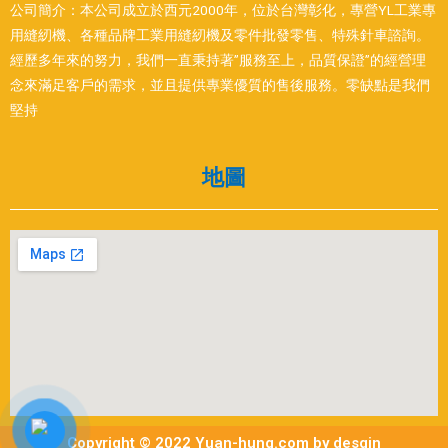
公司簡介：本公司成立於西元2000年，位於台灣彰化，專營YL工業專
用縫紉機、各種品牌工業用縫紉機及零件批發零售、特殊針車諮詢。
經歷多年來的努力，我們一直秉持著”服務至上，品質保證”的經營理
念來滿足客戶的需求，並且提供專業優質的售後服務。零缺點是我們
堅持
地圖
Copyright © 2022 Yuan-hung.com by desgin