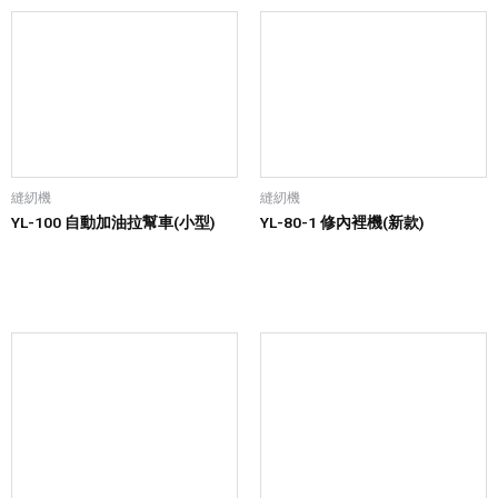
縫紉機
縫紉機
YL-100 自動加油拉幫車(小型)
YL-80-1 修內裡機(新款)