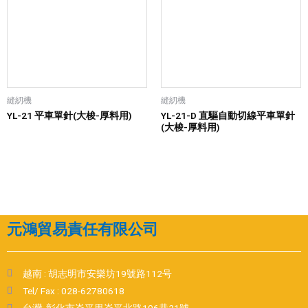
縫紉機
縫紉機
YL-21 平車單針(大梭-厚料用)
YL-21-D 直驅自動切線平車單針
(大梭-厚料用)
元鴻貿易責任有限公司
越南 : 胡志明市安樂坊19號路112号
Tel/ Fax : 028-62780618
台灣: 彰化市崙平里崙平北路106巷21號