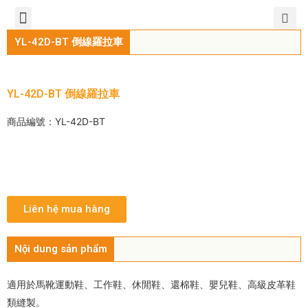
TIẾNG VIỆT
公司簡介
產品介紹
服務中心
新聞中心
聯繫方式
YL-42D-BT 倒線羅拉車
YL-42D-BT 倒線羅拉車
商品編號：YL-42D-BT
Liên hệ mua hàng
Nội dung sản phẩm
適用於馬靴運動鞋、工作鞋、休閒鞋、還棉鞋、嬰兒鞋、高級皮革鞋
類縫製。