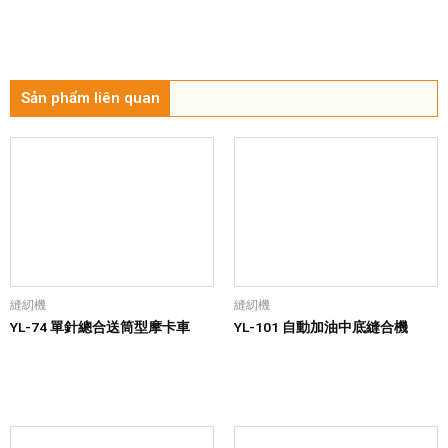
Sản phẩm liên quan
縫紉機
縫紉機
YL-74 單針總合送筒型摩卡車
YL-101 自動加油中底縫合機