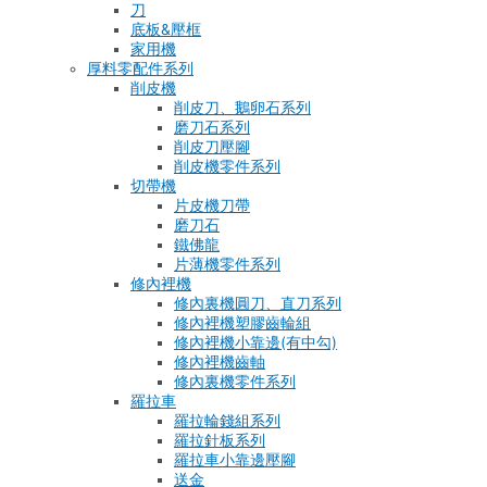
刀
底板&壓框
家用機
厚料零配件系列
削皮機
削皮刀、鵝卵石系列
磨刀石系列
削皮刀壓腳
削皮機零件系列
切帶機
片皮機刀帶
磨刀石
鐵佛龍
片薄機零件系列
修內裡機
修內裏機圓刀、直刀系列
修內裡機塑膠齒輪組
修內裡機小靠邊(有中勾)
修內裡機齒軸
修內裏機零件系列
羅拉車
羅拉輪錢組系列
羅拉針板系列
羅拉車小靠邊壓腳
送金