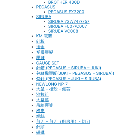
BROTHER 430D
PEGASUS
PEGASUS EX3200
SIRUBA
SIRUBA 737/747/757
SIRUBA F007/C007
SIRUBA VC008
KM 電剪
針板
送金
塑膠壓腳
壓腳
GAUGE SET
針鎦 (PEGASUS – SIRUBA – JUKI)
包縫機壓腳(JUKI – PEGASUS – SIRUBA))
勾針 (PEGASUS – JUKI – SIRUBA)
NEWLONG NP-7
大釜 – 梭殼 – 鎖芯
沙拉組
大釜擋
吊線彈簧
梭皮
螺絲
剪刀 – 剪刀（廚房用）- 切刀
針頭
磁鐵