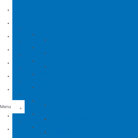
公司簡介
產品介紹
縫包機
縫包機
服務中心
YUAN LI
縫紉機
缝纫机零件
YUAN LI
新聞中心
KPS
清縫機(新款)
JUKI
配件
聯繫方式
YAO HAN
建築機台
MITSUBISHI
建築機台
电子花样机
施工工具
電腦車
Tiếng Việt
薄料零配件系列
缝纫机零件
JUKI
JUKI 9000/9000A
Menu
厚料零配件系列
BROTHER
削皮機
首頁
JUKI 372/373
BROTHER 8450/8420
削皮刀、鵝卵石系列
喇叭
PEGASUS
切帶機
公司簡介
JUKI 781
BROTHER 842/845
PEGASUS EX3200
磨刀石系列
片皮機刀帶