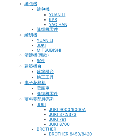
縫包機
縫包機
YUAN LI
KPS
YAO HAN
缝纫机零件
縫紉機
YUAN LI
JUKI
MITSUBISHI
清縫機(新款)
配件
建築機台
建築機台
施工工具
电子花样机
電腦車
缝纫机零件
薄料零配件系列
JUKI
JUKI 9000/9000A
JUKI 372/373
JUKI 781
JUKI 8700
BROTHER
BROTHER 8450/8420