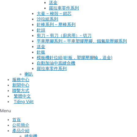
送金
羅拉車零件系列
大釜 – 梭殼 – 鎖芯
沙拉組系列
針棒系列 – 壓棒系列
針頭
剪刀 – 剪刀（廚房用）- 切刀
平車壓腳系列 – 平車塑膠壓腳、鐵氟龍壓腳系列
送金
針板
模板機針位組(針板，塑膠壓腳輪，送金)
自動加油中底縫合機
羅拉車零件系列
喇叭
服務中心
新聞中心
聯繫方式
Tiếng Việt
Menu
首頁
公司簡介
產品介紹
縫包機