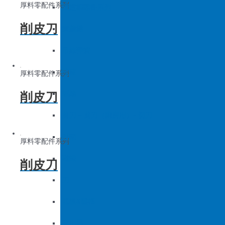
厚料零配件系列
底板&壓框
沙拉組
羅拉車零件系列
削皮刀
家用機
大釜擋
吊線彈簧
梭皮
厚料零配件系列
削皮刀
螺絲
剪刀 – 剪刀（廚房用）- 切刀
針頭
厚料零配件系列
磁鐵
削皮刀
刀
底板&壓框
家用機