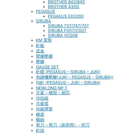
BROTHER 842/845
BROTHER 430D
PEGASUS
PEGASUS EX3200
SIRUBA
SIRUBA 737/747/757
SIRUBA F007/C007
SIRUBA VC008
KM 電剪
針板
送金
塑膠壓腳
壓腳
GAUGE SET
針鎦 (PEGASUS – SIRUBA – JUKI)
包縫機壓腳(JUKI – PEGASUS – SIRUBA))
勾針 (PEGASUS – JUKI – SIRUBA)
NEWLONG NP-7
大釜 – 梭殼 – 鎖芯
沙拉組
大釜擋
吊線彈簧
梭皮
螺絲
剪刀 – 剪刀（廚房用）- 切刀
針頭