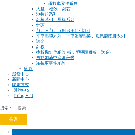
羅拉車零件系列
大釜 – 梭殼 – 鎖芯
沙拉組系列
針棒系列 – 壓棒系列
針頭
剪刀 – 剪刀（廚房用）- 切刀
平車壓腳系列 – 平車塑膠壓腳、鐵氟龍壓腳系列
送金
針板
模板機針位組(針板，塑膠壓腳輪，送金)
自動加油中底縫合機
羅拉車零件系列
喇叭
服務中心
新聞中心
聯繫方式
Tiếng Việt
搜索：
首頁