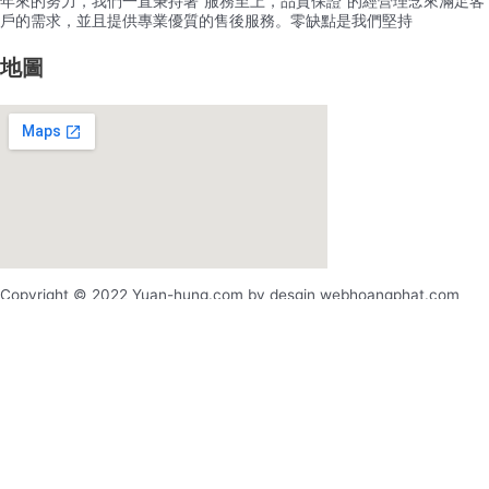
年來的努力，我們一直秉持著”服務至上，品質保證”的經營理念來滿足客
戶的需求，並且提供專業優質的售後服務。零缺點是我們堅持
地圖
Copyright © 2022 Yuan-hung.com by desgin webhoangphat.com
x
x
登录
用户名或电邮地址
*