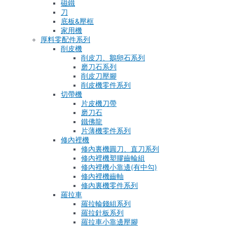
磁鐵
刀
底板&壓框
家用機
厚料零配件系列
削皮機
削皮刀、鵝卵石系列
磨刀石系列
削皮刀壓腳
削皮機零件系列
切帶機
片皮機刀帶
磨刀石
鐵佛龍
片薄機零件系列
修內裡機
修內裏機圓刀、直刀系列
修內裡機塑膠齒輪組
修內裡機小靠邊(有中勾)
修內裡機齒軸
修內裏機零件系列
羅拉車
羅拉輪錢組系列
羅拉針板系列
羅拉車小靠邊壓腳