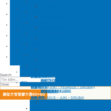
SIRUBA
修內裡機
產品介紹
JUKI 8700
BROTHER 430D
SIRUBA 737/747/757
削皮刀壓腳
磨刀石
修內裏機圓刀、直刀系列
縫包機
KM 電剪
羅拉車
縫包機
服務中心
SIRUBA F007/C007
削皮機零件系列
鐵佛龍
修內裡機塑膠齒輪組
羅拉輪錢組系列
YUAN LI
縫紉機
針板
大釜 – 梭殼 – 鎖芯
缝纫机零件
YUAN LI
新聞中心
SIRUBA VC008
片薄機零件系列
修內裡機小靠邊(有中勾)
羅拉針板系列
KPS
清縫機(新款)
送金
沙拉組系列
JUKI
配件
聯繫方式
修內裡機齒軸
羅拉車小靠邊壓腳
YAO HAN
建築機台
塑膠壓腳
針棒系列 – 壓棒系列
MITSUBISHI
建築機台
修內裏機零件系列
送金
电子花样机
壓腳
針頭
施工工具
電腦車
Tiếng Việt
羅拉車零件系列
薄料零配件系列
GAUGE SET
剪刀 – 剪刀（廚房用）- 切刀
缝纫机零件
JUKI
JUKI 9000/9000A
厚料零配件系列
Search
針鎦 (PEGASUS – SIRUBA – JUKI)
平車壓腳系列 – 平車塑膠壓腳、鐵氟龍壓腳系列
BROTHER
削皮機
JUKI 372/373
BROTHER 8450/8420
削皮刀、鵝卵石系列
喇叭
Close
包縫機壓腳(JUKI – PEGASUS – SIRUBA))
送金
PEGASUS
切帶機
JUKI 781
BROTHER 842/845
PEGASUS EX3200
磨刀石系列
片皮機刀帶
腳架方管塑膠方塞60×60
勾針 (PEGASUS – JUKI – SIRUBA)
針板
SIRUBA
修內裡機
JUKI 8700
BROTHER 430D
SIRUBA 737/747/757
削皮刀壓腳
磨刀石
修內裏機圓刀、直刀系列
NEWLONG NP-7
模板機針位組(針板，塑膠壓腳輪，送金)
KM 電剪
羅拉車