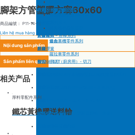
SIRUBA F007/C007
削皮機零件系列
鐵佛龍
修內裡機塑膠齒輪組
羅拉輪錢組系列
腳架方管塑膠方塞60x60
大釜 – 梭殼 – 鎖芯
自動加油中底縫合機
針板
大釜 – 梭殼 – 鎖芯
SIRUBA VC008
片薄機零件系列
修內裡機小靠邊(有中勾)
羅拉針板系列
沙拉組
羅拉車零件系列
送金
沙拉組系列
商品編號： P11-14-15
修內裡機齒軸
羅拉車小靠邊壓腳
Liên hệ mua hàng
大釜擋
塑膠壓腳
針棒系列 – 壓棒系列
修內裏機零件系列
送金
Nội dung sản phẩm
吊線彈簧
壓腳
針頭
羅拉車零件系列
Sản phẩm liên quan
梭皮
GAUGE SET
剪刀 – 剪刀（廚房用）- 切刀
螺絲
針鎦 (PEGASUS – SIRUBA – JUKI)
平車壓腳系列 – 平車塑膠壓腳、鐵氟龍壓腳系列
相关产品
剪刀 – 剪刀（廚房用）- 切刀
包縫機壓腳(JUKI – PEGASUS – SIRUBA))
送金
厚料零配件系列
針頭
勾針 (PEGASUS – JUKI – SIRUBA)
針板
鐵芯黃橡膠送料輪
磁鐵
NEWLONG NP-7
模板機針位組(針板，塑膠壓腳輪，送金)
刀
大釜 – 梭殼 – 鎖芯
自動加油中底縫合機