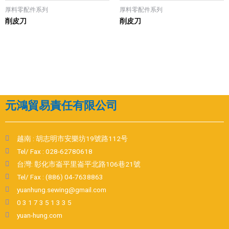
厚料零配件系列
厚料零配件系列
削皮刀
削皮刀
元鴻貿易責任有限公司
越南 : 胡志明市安樂坊19號路112号
Tel/ Fax : 028-62780618
台灣: 彰化市崙平里崙平北路106巷21號
Tel/ Fax : (886) 04-7638863
yuanhung.sewing@gmail.com
0 3 1 7 3 5 1 3 3 5
yuan-hung.com