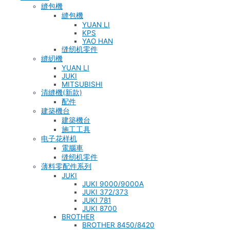
縫包機
縫包機
YUAN LI
KPS
YAO HAN
缝纫机零件
縫紉機
YUAN LI
JUKI
MITSUBISHI
清縫機(新款)
配件
建築機台
建築機台
施工工具
电子花样机
電腦車
缝纫机零件
薄料零配件系列
JUKI
JUKI 9000/9000A
JUKI 372/373
JUKI 781
JUKI 8700
BROTHER
BROTHER 8450/8420