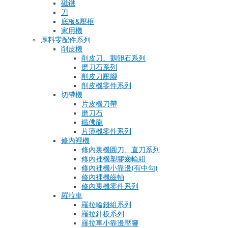
磁鐵
刀
底板&壓框
家用機
厚料零配件系列
削皮機
削皮刀、鵝卵石系列
磨刀石系列
削皮刀壓腳
削皮機零件系列
切帶機
片皮機刀帶
磨刀石
鐵佛龍
片薄機零件系列
修內裡機
修內裏機圓刀、直刀系列
修內裡機塑膠齒輪組
修內裡機小靠邊(有中勾)
修內裡機齒軸
修內裏機零件系列
羅拉車
羅拉輪錢組系列
羅拉針板系列
羅拉車小靠邊壓腳