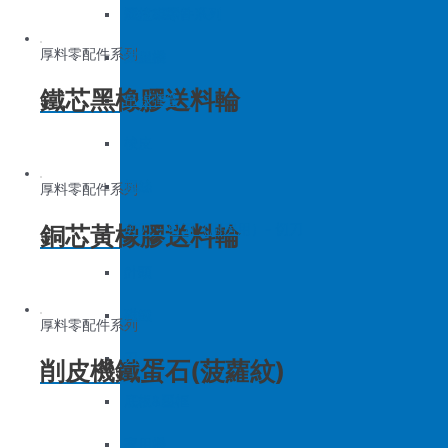
底板&壓框
沙拉組
羅拉車零件系列
厚料零配件系列
家用機
大釜擋
鐵芯黑橡膠送料輪
吊線彈簧
梭皮
螺絲
厚料零配件系列
銅芯黃橡膠送料輪
剪刀 – 剪刀（廚房用）- 切刀
針頭
磁鐵
厚料零配件系列
刀
削皮機鐵蛋石(菠蘿紋)
底板&壓框
家用機