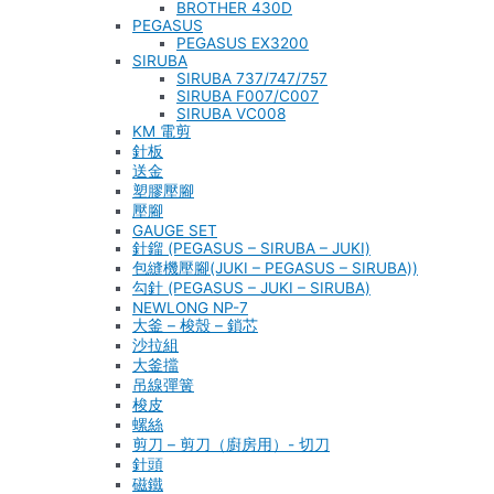
BROTHER 430D
PEGASUS
PEGASUS EX3200
SIRUBA
SIRUBA 737/747/757
SIRUBA F007/C007
SIRUBA VC008
KM 電剪
針板
送金
塑膠壓腳
壓腳
GAUGE SET
針鎦 (PEGASUS – SIRUBA – JUKI)
包縫機壓腳(JUKI – PEGASUS – SIRUBA))
勾針 (PEGASUS – JUKI – SIRUBA)
NEWLONG NP-7
大釜 – 梭殼 – 鎖芯
沙拉組
大釜擋
吊線彈簧
梭皮
螺絲
剪刀 – 剪刀（廚房用）- 切刀
針頭
磁鐵