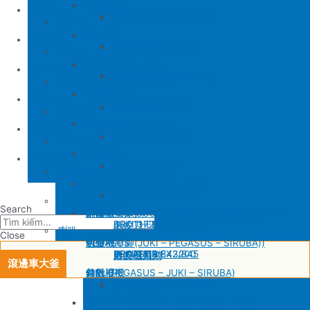
SIRUBA
修內裡機
產品介紹
JUKI 8700
BROTHER 430D
SIRUBA 737/747/757
削皮刀壓腳
磨刀石
修內裏機圓刀、直刀系列
縫包機
KM 電剪
羅拉車
縫包機
服務中心
SIRUBA F007/C007
削皮機零件系列
鐵佛龍
修內裡機塑膠齒輪組
羅拉輪錢組系列
YUAN LI
縫紉機
針板
大釜 – 梭殼 – 鎖芯
缝纫机零件
YUAN LI
新聞中心
SIRUBA VC008
片薄機零件系列
修內裡機小靠邊(有中勾)
羅拉針板系列
KPS
清縫機(新款)
送金
沙拉組系列
JUKI
配件
聯繫方式
修內裡機齒軸
羅拉車小靠邊壓腳
YAO HAN
建築機台
塑膠壓腳
針棒系列 – 壓棒系列
MITSUBISHI
建築機台
修內裏機零件系列
送金
电子花样机
壓腳
針頭
施工工具
電腦車
Tiếng Việt
羅拉車零件系列
薄料零配件系列
GAUGE SET
剪刀 – 剪刀（廚房用）- 切刀
缝纫机零件
JUKI
JUKI 9000/9000A
厚料零配件系列
Search
針鎦 (PEGASUS – SIRUBA – JUKI)
平車壓腳系列 – 平車塑膠壓腳、鐵氟龍壓腳系列
BROTHER
削皮機
JUKI 372/373
BROTHER 8450/8420
削皮刀、鵝卵石系列
喇叭
Close
包縫機壓腳(JUKI – PEGASUS – SIRUBA))
送金
PEGASUS
切帶機
JUKI 781
BROTHER 842/845
PEGASUS EX3200
磨刀石系列
片皮機刀帶
滾邊車大釜
勾針 (PEGASUS – JUKI – SIRUBA)
針板
SIRUBA
修內裡機
JUKI 8700
BROTHER 430D
SIRUBA 737/747/757
削皮刀壓腳
磨刀石
修內裏機圓刀、直刀系列
NEWLONG NP-7
模板機針位組(針板，塑膠壓腳輪，送金)
KM 電剪
羅拉車