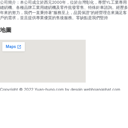
公司簡介：本公司成立於西元2000年，位於台灣彰化，專營YL工業專用
縫紉機、各種品牌工業用縫紉機及零件批發零售、特殊針車諮詢。經歷多
年來的努力，我們一直秉持著”服務至上，品質保證”的經營理念來滿足客
戶的需求，並且提供專業優質的售後服務。零缺點是我們堅持
地圖
Copyright © 2022 Yuan-hung.com by desgin webhoangphat.com
x
x
登录