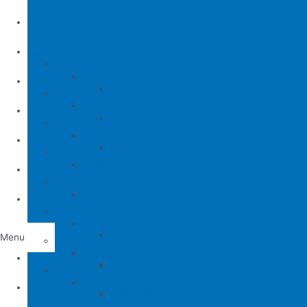
公司簡介
產品介紹
縫包機
縫包機
服務中心
YUAN LI
縫紉機
缝纫机零件
YUAN LI
新聞中心
KPS
清縫機(新款)
JUKI
配件
聯繫方式
YAO HAN
建築機台
MITSUBISHI
建築機台
电子花样机
施工工具
電腦車
Tiếng Việt
薄料零配件系列
缝纫机零件
JUKI
JUKI 9000/9000A
Menu
厚料零配件系列
BROTHER
削皮機
首頁
JUKI 372/373
BROTHER 8450/8420
削皮刀、鵝卵石系列
喇叭
PEGASUS
切帶機
公司簡介
JUKI 781
BROTHER 842/845
PEGASUS EX3200
磨刀石系列
片皮機刀帶