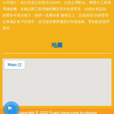
公司簡介：本公司成立於西元2000年，位於台灣彰化，專營YL工業專
用縫紉機、各種品牌工業用縫紉機及零件批發零售、特殊針車諮詢。
經歷多年來的努力，我們一直秉持著”服務至上，品質保證”的經營理
念來滿足客戶的需求，並且提供專業優質的售後服務。零缺點是我們
堅持
地圖
Copyright © 2022 Yuan-hung.com by desgin